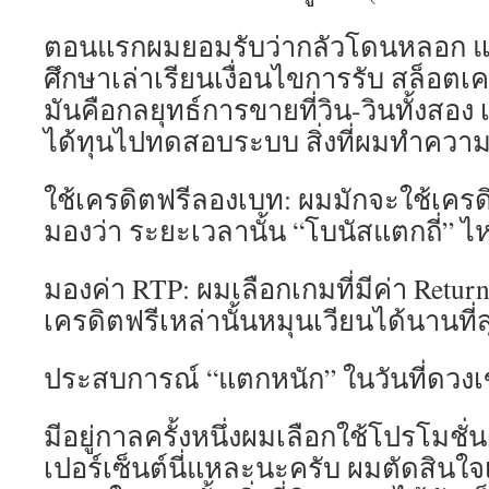
ตอนแรกผมยอมรับว่ากลัวโดนหลอก แม
ศึกษาเล่าเรียนเงื่อนไขการรับ สล็อตเค
มันคือกลยุทธ์การขายที่วิน-วินทั้งสอง เ
ได้ทุนไปทดสอบระบบ สิ่งที่ผมทำความเ
ใช้เครดิตฟรีลองเบท: ผมมักจะใช้เครด
มองว่า ระยะเวลานั้น “โบนัสแตกถี่” ไ
มองค่า RTP: ผมเลือกเกมที่มีค่า Return t
เครดิตฟรีเหล่านั้นหมุนเวียนได้นานที่ส
ประสบการณ์ “แตกหนัก” ในวันที่ดวงเข
มีอยู่กาลครั้งหนึ่งผมเลือกใช้โปรโมชั่
เปอร์เซ็นต์นี่แหละนะครับ ผมตัดสินใจเ