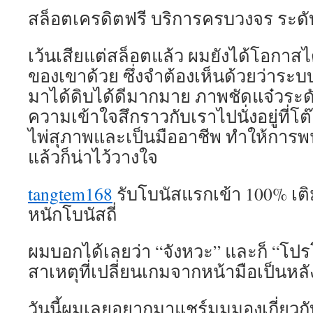
สล็อตเครดิตฟรี บริการครบวงจร ระดั
เว้นเสียแต่สล็อตแล้ว ผมยังได้โอกาสไ
ของเขาด้วย ซึ่งจำต้องเห็นด้วยว่าร
มาได้ดิบได้ดีมากมาย ภาพชัดแจ๋วระดั
ความเข้าใจสึกราวกับเราไปนั่งอยู่ที่
ไพ่สุภาพและเป็นมืออาชีพ ทำให้การพ
แล้วก็น่าไว้วางใจ
tangtem168
รับโบนัสแรกเข้า 100% เต
หนักโบนัสถี่
ผมบอกได้เลยว่า “จังหวะ” และก็ “โปรโ
สาเหตุที่เปลี่ยนเกมจากหน้ามือเป็นหลั
วันนี้ผมเลยอยากมาแชร์มุมมองเกี่ยวก