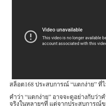
สล็อต168 ประสบการณ์ “แตกง่าย” ที่
คำว่า “แตกง่าย” อาจจะดูอย่างกับว่า
จริงในหลายๆที่ แต่จากประสบการณ์ข