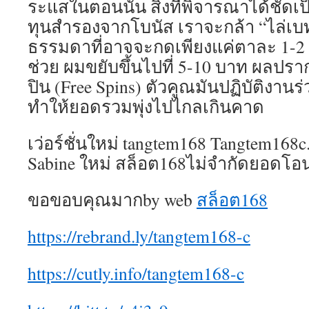
ระแสในตอนนั้น สิ่งที่พิจารณาได้ชัดเป
ทุนสำรองจากโบนัส เราจะกล้า “ไล่เบท
ธรรมดาที่อาจจะกดเพียงแค่ตาละ 1-2 
ช่วย ผมขยับขึ้นไปที่ 5-10 บาท ผลปราก
ปิน (Free Spins) ตัวคูณมันปฏิบัติงานร่ว
ทำให้ยอดรวมพุ่งไปไกลเกินคาด
เว่อร์ชั่นใหม่ tangtem168 Tangtem168c
Sabine ใหม่ สล็อต168ไม่จำกัดยอดโอ
ขอขอบคุณมากby web
สล็อต168
https://rebrand.ly/tangtem168-c
https://cutly.info/tangtem168-c