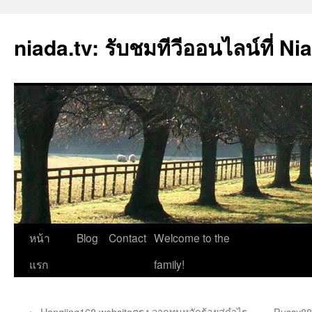
niada.tv: รับชมทีวีออนไลน์ที่ Ni
ข้าม
หน้า
Blog
Contact
Welcome to the
ไป
แรก
family!
ยัง
←
Hengjing168 websiteตรง จากทุนหลักร้อยสู่กำไร
Pussy888