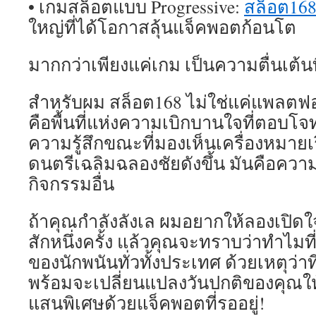
• เกมสล็อตแบบ Progressive:
สล็อต16
ใหญ่ที่ได้โอกาสลุ้นแจ็คพอตก้อนโต
มากกว่าเพียงแค่เกม เป็นความตื่นเต้นที
สำหรับผม สล็อต168 ไม่ใช่แค่แพลตฟอ
คือพื้นที่แห่งความเบิกบานใจที่ตอบโจ
ความรู้สึกขณะที่มองเห็นเครื่องหมายเ
ดนตรีเฉลิมฉลองชัยดังขึ้น มันคือความ
กิจกรรมอื่น
ถ้าคุณกำลังลังเล ผมอยากให้ลองเปิดใ
สักหนึ่งครั้ง แล้วคุณจะทราบว่าทำไมที่นี
ของนักพนันทั่วทั้งประเทศ ด้วยเหตุว่าที่น
พร้อมจะเปลี่ยนแปลงวันปกติของคุณให้
แสนพิเศษด้วยแจ็คพอตที่รออยู่!