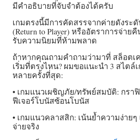
มีคำอธิบายที่จับจำต้องได้ครับ
เกมตรงนี้มีการคัดสรรจากค่ายดังระดับ
(Return to Player) หรืออัตราการจ่ายคืน
รับความนิยมที่ห้ามพลาด
ถ้าหากคุณถามคำถามว่ามาที่ สล็อตเค
เริ่มที่ตรงไหน? ผมขอแนะนำ 3 สไตล์เ
หลายครั้งที่สุด:
• เกมแนวเผชิญภัย/ทรัพย์สมบัติ: กราฟ
ฟีเจอร์โบนัสซ้อนโบนัส
• เกมแนวคลาสสิก: เน้นย้ำความง่ายๆ 
จ่ายจริง