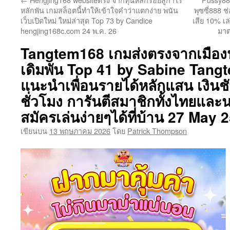
เนื้อหา
หลักพัน เกมสล็อตนี้ทำให้เข้าใจคำว่าแตกง่าย พนัน
พุซซี่888 
เว็บเปิดใหม่ ใหม่ล่าสุด Top 73 by Candice
เสีย 10% เล
hengjing168c.com 24 พ.ค. 26
มาต
Tangtem168 เกมส่งตรงจากเมือ
เดิมพัน Top 41 by Sabine Tan
แนะนำเพื่อนรายได้หลักแสน เงินชัว
ชั่วโมง การันตีสมาชิกทั้งไทยแล
สมัครเล่นง่ายๆได้ที่บ้าน 27 May 
เขียนบน
13 พฤษภาคม 2026
โดย
Patrick Thompson