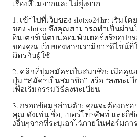
เรื่องที่ไม่ยากและไม่ยุ่งยาก
1. เข้าไปที่เว็บของ slotxo24hr: เริ่มโด
ของ slotxo ซึ่งคุณสามารถทำเป็นผ่า
อินเตอร์เน็ตบนคอมพิวเตอร์หรืออุปกรณ
ของคุณ เว็บของพวกเรามีการดีไซน์ที่ใ
มิตรกับผู้ใช้
2. คลิกที่ปุ่มสมัครเป็นสมาชิก: เมื่อคุ
ปุ่ม “สมัครเป็นสมาชิก” หรือ “ลงทะเบียน
เพื่อเริ่มกรรมวิธีลงทะเบียน
3. กรอกข้อมูลส่วนตัว: คุณจะต้องกรอ
คุณ ดังเช่น ชื่อ, เบอร์โทรศัพท์ และก็ข
งอื่นๆจากที่ระบุเอาไว้ภายในฟอร์มกา