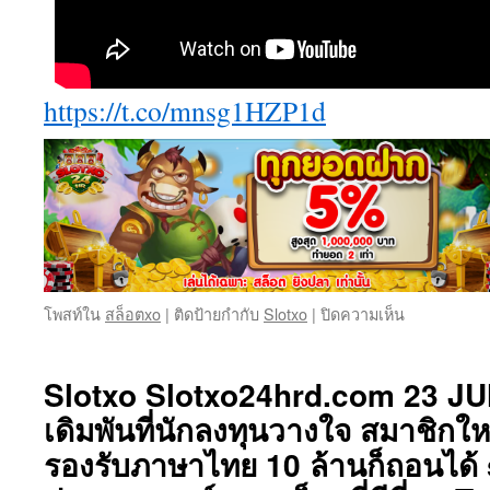
https://t.co/mnsg1HZP1d
บน
โพสท์ใน
สล็อตxo
|
ติดป้ายกำกับ
Slotxo
|
ปิดความเห็น
Slotxo
slotxo24hrf
27
Slotxo Slotxo24hrd.com 23 JUN
ส.ค.
เดิมพันที่นักลงทุนวางใจ สมาชิกให
2026
สล็อตxo
รองรับภาษาไทย 10 ล้านก็ถอนได้ 
เล่น
มันส์