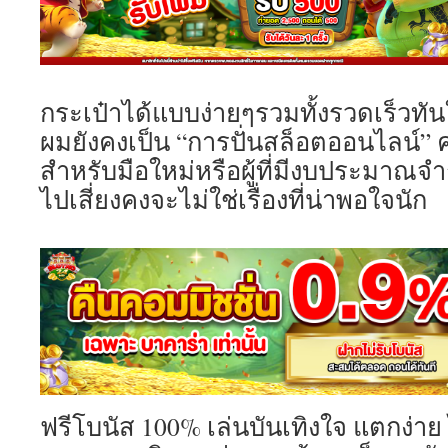
กระเป๋าได้แบบง่ายๆรวมทั้งรวดเร็วทั
ผมยังคงเป็น “การปั่นสล็อตออนไลน์” ค
สำหรับมือใหม่หรือผู้ที่มีงบประมาณจำ
ไปเสี่ยงคงจะไม่ใช่เรื่องที่น่าพอใจนัก
ฟรีโบนัส 100% เล่นบันเทิงใจ แตกง่าย ไ