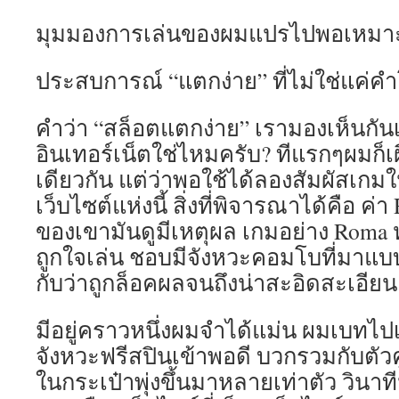
มุมมองการเล่นของผมแปรไปพอเหม
ประสบการณ์ “แตกง่าย” ที่ไม่ใช่แค่
คำว่า “สล็อตแตกง่าย” เรามองเห็นกัน
อินเทอร์เน็ตใช่ไหมครับ? ทีแรกๆผมก็เ
เดียวกัน แต่ว่าพอใช้ได้ลองสัมผัสเกมใ
เว็บไซต์แห่งนี้ สิ่งที่พิจารณาได้คือ ค่า
ของเขามันดูมีเหตุผล เกมอย่าง Roma ห
ถูกใจเล่น ชอบมีจังหวะคอมโบที่มาแบ
กับว่าถูกล็อคผลจนถึงน่าสะอิดสะเอียน
มีอยู่คราวหนึ่งผมจำได้แม่น ผมเบทไปเพ
จังหวะฟรีสปินเข้าพอดี บวกรวมกับตั
ในกระเป๋าพุ่งขึ้นมาหลายเท่าตัว วินาที