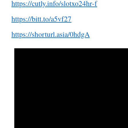
https://cutly.info/slotxo24hr-f
https://bitt.to/a5vf27
https://shorturl.asia/0hdgA