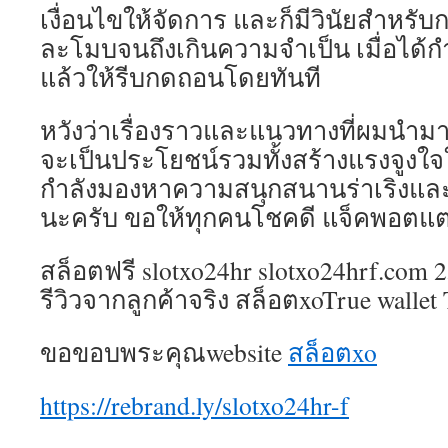
เงื่อนไขให้จัดการ และก็มีวินัยสำหรับ
ละโมบจนถึงเกินความจำเป็น เมื่อได้
แล้วให้รีบกดถอนโดยทันที
หวังว่าเรื่องราวและแนวทางที่ผมนำมาแ
จะเป็นประโยชน์รวมทั้งสร้างแรงจูงใจ
กำลังมองหาความสนุกสนานร่าเริงและ
นะครับ ขอให้ทุกคนโชคดี แจ็คพอตแต
สล็อตฟรี slotxo24hr slotxo24hrf.com 2
รีวิวจากลูกค้าจริง สล็อตxoTrue wallet
ขอขอบพระคุณwebsite
สล็อตxo
https://rebrand.ly/slotxo24hr-f