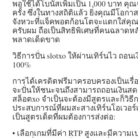
พอใช้ได้โบนัสเพิ่มเป็น 1,000 บาท คุ
ครั้ง ซึ่งในทางสถิติแล้ว ยิ่งคุณมีโอ
จังหวะที่แจ็คพอตก้อนโตจะแตกใส่คุณก็ยิ
ครับผม ถือเป็นสิทธิพิเศษที่คนฉลาดห
พลาดเด็ดขาด
วิธีการปั่น slotxo ให้ผ่านเทิร์นไว ถอน
100%
การได้เครดิตฟรีมาครอบครองเป็นเรื่อ
จะปั่นให้ชนะจนถึงสามารถถอนเงินสดอ
สล็อตxo จำเป็นจะต้องมีสูตรและก็วิธี
ประสบการณ์ที่ผมสะสางเทิร์นโอเวอร์
เป็นสูตรเด็ดที่ผมต้องการส่งต่อ:
• เลือกเกมที่มีค่า RTP สูงและมีควา