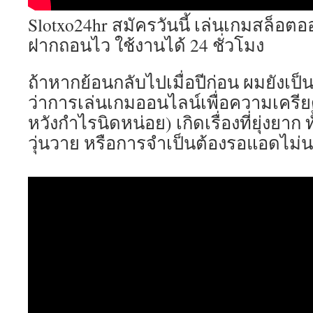
สล็อตxo
Slotxo24hr สมัครวันนี้ เล่นเกมสล็อตอ
สมัคร
ไว้
ฝากถอนไว ใช้งานได้ 24 ชั่วโมง
ลุ้น
ได้
ทุก
ถ้าหากย้อนกลับไปเมื่อปีก่อน ผมยังเป็น
วัน
ว่าการเล่นเกมออนไลน์เพื่อความเครีย
Top
หวังกำไรนิดหน่อย) เกิดเรื่องที่ยุ่งยาก
92
by
วุ่นวาย หรือการจำเป็นต้องรอแอดไม่น
Jackie