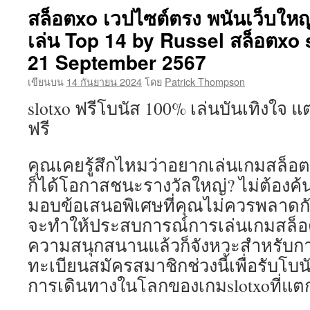
23
สล็อตxo เวปไซต์ตรง พนันเว็บใหญ
JUN
เล่น Top 14 by Russel สล็อตxo 
26
สล็อตxo
21 September 2567
เว็บ
เดิม
เขียนบน
14 กันยายน 2024
โดย
Patrick Thompson
พัน
slotxo ฟรีโบนัส 100% เล่นบันเทิงใจ แต
ที่
นัก
ฟรี
ลงทุน
วางใจ
สมาชิก
คุณเคยรู้สึกไหมว่าอยากเล่นเกมสล็อตxo
ใหม่
ก็ได้โอกาสชนะรางวัลใหญ่? ไม่ต้องค้น
รับ
มอบข้อเสนอพิเศษที่คุณไม่ควรพลาดกับ
ทันที
1000
จะทำให้ประสบการณ์การเล่นเกมสล็อ
รองรับ
ความสนุกสนานแล้วก็จังหวะสำหรับก
ภาษา
ไทย
ทะเบียนสมัครสมาชิกช่วงนี้เพื่อรับโบนั
10
การเดินทางในโลกของเกมslotxoที่แตกง่
ล้าน
ก็