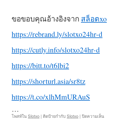
ขอขอบคุณอ้างอิงจาก
สล็อตxo
https://rebrand.ly/slotxo24hr-d
https://cutly.info/slotxo24hr-d
https://bitt.to/t6lbi2
https://shorturl.asia/sr8tz
https://t.co/xlhMmURAuS
…
บน
โพสท์ใน
Slotxo
|
ติดป้ายกำกับ
Slotxo
|
ปิดความเห็น
Slotxo
Slotxo24hrd.