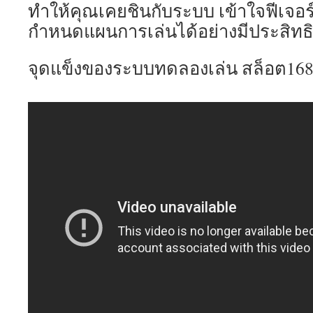
ทำให้คุณเคยชินกับระบบ เข้าใจฟีเจอร
กำหนดแผนการเล่นได้อย่างมีประสิทธิภา
จุดแข็งของระบบทดลองเล่น สล็อต168