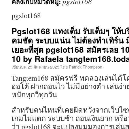
pgslot168
คลังเก็บหมวดหมู่:
เนื้อหา
pgslot168
Pgslot168 แทงเต็ม รับเต็มๆ ให้บร
คมชัด ระบบแน่น ไม่ต้องทำเทิร์น ม
เยอะที่สุด pgslot168 สมัครเลย 1
10 by Rafaela tangtem168.toda
เขียนบน
25 มิถุนายน 2025
โดย
Patrick Thompson
Tangtem168 สมัครฟรี ทดลองเล่นได้โ
ออโต้ ฝากถอนไว ไม่มีอย่างต่ำ เล่นง่า
หนักทุกวี่ทุกวัน
สำหรับคนไหนที่เคยผิดหวังจากเว็บไซต
เกมไม่แตก ระบบช้า ถอนเงินยาก หรือ
ว่า pgslot168 จะแปลงมุมมองการเล่