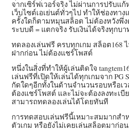
จากเซิร์ฟเวอร์จริง ไม่ผ่านการปรับแ
เว็บไซต์เอเย่นต์ทั่วๆไป ทำให้ช่องทา
ครั้งใดก็ตามหมุนสล็อต ไม่ต้องหวังพึ่งด
ระบบดี = แตกจริง รับเงินได้จริงทุกบา
ทดลองเล่นฟรี ครบทุกเกม สล็อต168 ไม
ฝากก่อน ไม่ต้องแชร์โพสต์
หนึ่งในสิ่งที่ทำให้ผู้เล่นติดใจ tangt
เล่นฟรีที่เปิดให้เล่นได้ทุกเกมจาก PG
กัดใดๆอีกทั้งในด้านจำนวนรอบหรือเวลา
ต้องแชร์โพสต์ และไม่จะต้องลงทะเบีย
สามารถทดลองเล่นได้โดยทันที
การทดสอบเล่นฟรีนี้เหมาะสมมากสำหรับ
ตัวเกม หรือยังไม่เคยเล่นสล็อตมาก่อน 