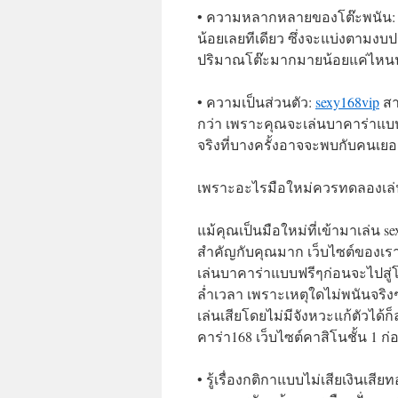
• ความหลากหลายของโต๊ะพนัน: บ
น้อยเลยทีเดียว ซึ่งจะแบ่งตามง
ปริมาณโต๊ะมากมายน้อยแค่ไหนนั้น
• ความเป็นส่วนตัว:
sexy168vip
สา
กว่า เพราะคุณจะเล่นบาคาร่าแบบ
จริงที่บางครั้งอาจจะพบกับคนเยอ
เพราะอะไรมือใหม่ควรทดลองเล่น 
แม้คุณเป็นมือใหม่ที่เข้ามาเล่น
สำคัญกับคุณมาก เว็บไซต์ของเร
เล่นบาคาร่าแบบฟรีๆก่อนจะไปสู่
ล่ำเวลา เพราะเหตุใดไม่พนันจริง
เล่นเสียโดยไม่มีจังหวะแก้ตัวได้
คาร่า168 เว็บไซต์คาสิโนชั้น 1 ก่
• รู้เรื่องกติกาแบบไม่เสียเงินเส