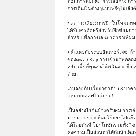
ตอนการนับแต้ม การเลือกฝั่ง การจ
การเดินเงินต่างๆแบบฟรีๆไม่เสี
• ลดการเสี่ยง: การฝึกในโหมดทดส
ได้รับเครดิตฟรีสำหรับฝึกซ้อม
สำหรับเพื่อการเล่นบาคาร่าเพิ่มม
• คุ้นเคยกับระบบอินเทอร์เฟซ: ถ้า
ของsexy168vip การเข้ามาทดลอง
ครับ เพื่อที่คุณจะได้พนันง่ายขึ้น
ด้วย
เอนจอยกับ เว็บบาคาร่า168 บาคา
เล่นแบบออฟไลน์มาก!
เป็นอย่างไรกันบ้างครับผม การเ
มากมาย อย่างที่ผมได้บอกไปแล้วว
ได้โดยทันที โปรโมชั่นรวมทั้งกิ
คงความเป็นส่วนตัวให้กับนักเดิม