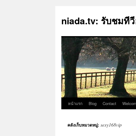
niada.tv: รับชมทีว
หน้าแรก
Blog
Contact
Welcome
ข้าม
ไป
sexy168vip
คลังเก็บหมวดหมู่:
ยัง