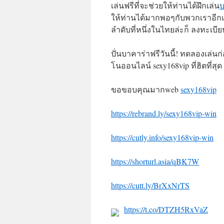
เล่นฟรีที่จะช่วยให้ท่านได้ฝึกเล่น
บ
ให้ท่านได้มากพอๆกับพวกเราอีกแ
ลำดับที่หนึ่งในไทยล่ะก็ ลงทะเบี
ปั่นบาคาร่าฟรีวันนี้! ทดลองเล่น
โนออนไลน์ sexy168vip ที่ฮิตที่สุด
ขอขอบคุณมากweb
sexy168vip
https://rebrand.ly/sexy168vip-win
https://cutly.info/sexy168vip-win
https://shorturl.asia/qBK7W
https://cutt.ly/BrXxNrTS
https://t.co/DTZH5RxVaZ