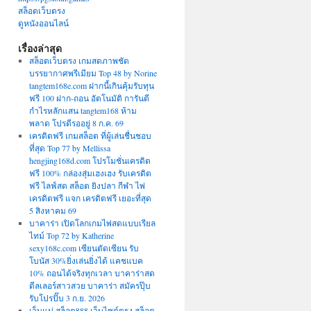
สล็อตเว็บตรง
ดูหนังออนไลน์
เรื่องล่าสุด
สล็อตเว็บตรง เกมสดภาพชัด
บรรยากาศพรีเมียม Top 48 by Norine
tangtem168e.com ฝากนี้เกินคุ้มรับทุน
ฟรี 100 ฝาก-ถอน อัตโนมัติ การันตี
กำไรหลักแสน tangtem168 ห้าม
พลาด โปรดีรออยู่ 8 ก.ค. 69
เครดิตฟรี เกมสล็อต ที่ผู้เล่นชื่นชอบ
ที่สุด Top 77 by Mellissa
hengjing168d.com โปรโมชั่นเครดิต
ฟรี 100% กล่องสุ่มเฮงเฮง รับเครดิต
ฟรี ไลฟ์สด สล็อต ยิงปลา กีฬา ไพ่
เครดิตฟรี แจก เครดิตฟรี เยอะที่สุด
5 สิงหาคม 69
บาคาร่า เปิดโลกเกมไพ่สดแบบเรียล
ไทม์ Top 72 by Katherine
sexy168c.com เซียนตัดเซียน รับ
โบนัส 30%ยิ่งเล่นยิ่งได้ แคชแบค
10% ถอนได้จริงทุกเวลา บาคาร่าสด
ดีลเลอร์สาวสวย บาคาร่า สมัครปุ๊บ
รับโปรปั๊บ 3 ก.ย. 2026
เว็บแม่ สล็อต888 เว็บไซต์ตรง สล็อต