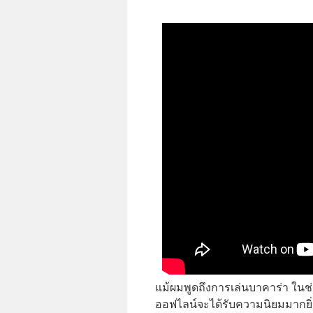
แม้ผมพูดถึงการเล่นบาคาร่า ในช่
ออฟไลน์จะได้รับความนิยมมากยิ่งกว