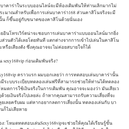
าคาร่าในระบบออนไลน์จะมีห้องเดิมพันให้ท่านเลิกมากไม่
บประมาณสำหรับเพื่อการเล่นบาคาร่า168 ส่วนคาสิโนจริงจะมี
 ก็ขึ้นอยู่กับขนาดของคาสิโนด้วยนั่นเอง
ยอินโทรเวิร์ตน่าจะชอบการเล่นบาคาร่าแบบออนไลน์มากยิ่ง
ส่วนตัวได้เลยโดยทันที แตกต่างจากการเข้าไปเล่นในคาสิโน
ะหรือเสียงดัง ซึ่งคุณอาจจะไม่ค่อยสบายใจก็ได้
sexy168vip ก่อนเดิมพันจริง?
 sexy168vip คราวแรก ผมบอกเลยว่า การทดสอบเล่นบาคาร่านั้น
ามีระบบระเบียบทดลองเล่นฟรีที่สามารถช่วยให้ท่านได้ทดลอง
โหมดการใช้เงินจริงในการเดิมพัน คุณอาจจะมองว่า มันเสียเว
ๆด้วยเงินจริงไปเลยล่ะ ถ้าหากคุณสามารถรับความเสี่ยงที่จะ
ก็ลุยเลยครับผม แต่หากอยากลดการเสี่ยงนั้น ทดลองเล่นกับ บา
อนก็ไม่เสียหาย
ียทอง: โหมดทดสอบเล่นSexy168vipจะช่วยให้คุณได้เรียนรู้ขั้น