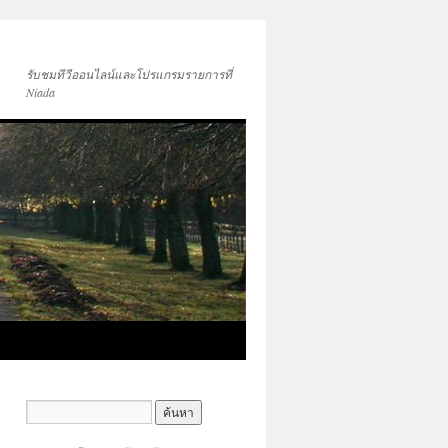
รับชมทีวีออนไลน์และโปรแกรมรายการที่
Niada