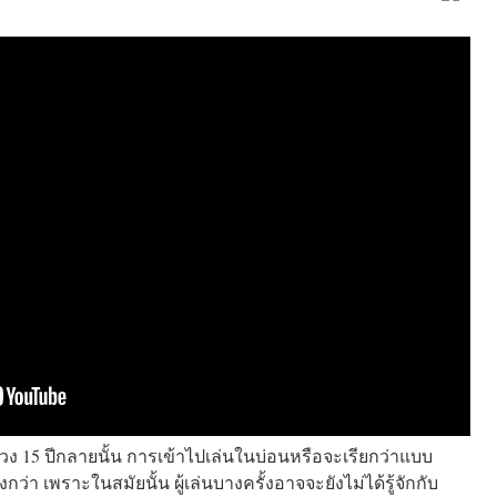
วง 15 ปีกลายนั้น การเข้าไปเล่นในบ่อนหรือจะเรียกว่าแบบ
่า เพราะในสมัยนั้น ผู้เล่นบางครั้งอาจจะยังไม่ได้รู้จักกับ