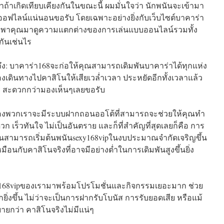
าถ้าเกิดเทียบเคียงกันในขณะนี้ ผมมั่นใจว่า นักพนันจะเข้ามา
อฟไลน์แน่นอนขอรับ โดยเฉพาะอย่างยิ่งกับเว็บไซต์บาคาร่า
ะพาคุณมาดูความแตกต่างของการเล่นแบบออนไลน์รวมทั้ง
กันเช่นไร
ง: บาคาร่า168จะก่อให้คุณสามารถเดิมพันบาคาร่าได้ทุกแห่ง
องเดินทางไปคาสิโนให้เสียเวล่ำเวลา ประหยัดอีกทั้งเวลาแล้ว
ย สะดวกกว่ามองเห็นๆเลยขอรับ
่าของพวกเราจะมีระบบฝากถอนออโต้ที่สามารถจะช่วยให้คุณทำ
เร็วทันใจ ไม่เป็นอันตราย และก็ที่สำคัญที่สุดเลยก็คือ การ
านสามารถเริ่มต้นพนันsexy168vipในงบประมาณจำกัดเจริญขึ้น
ือนกับคาสิโนจริงที่อาจมีอย่างต่ำในการเดิมพันสูงขึ้นยิ่ง
exy168vipของเรามาพร้อมโปรโมชั่นและกิจกรรมเยอะมาก ช่วย
ิ่งขึ้น ไม่ว่าจะเป็นการฝากรับโบนัส การรับยอดเสีย หรือแม้
ายกว่า คาสิโนจริงไม่มีแน่ๆ