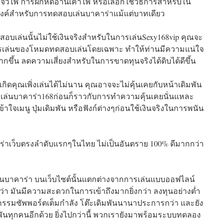
ั่วไพ่ การฝึกหัดอ่านเค้าไพ่ หรือเลือกใช้วิธีการสำหรับใน
ยตังค์สำหรับการทดสอบเล่นบาคาร่าแม้แต่บาทเดียว
อบเล่นนั้นไม่ใช้เงินจริงสำหรับในการเล่นSexy168vip คุณจะ
การเล่นของโหมดทดสอบเล่นโดยเฉพาะ ทำให้ท่านมีความแน่ใจ
ากขึ้น ลดความเสี่ยงสำหรับในการขาดทุนจริงได้ดิบได้ดีขึ้น
เกิดคุณเพิ่งเล่นได้ไม่นาน คุณอาจจะไม่คุ้นเคยกับหน้าเดิมพัน
เล่นบาคาร่า168ก่อนก็ราวกับการทำความคุ้นเคยนั่นแหละ
 เข้าใจเมนู ปุ่มเดิมพัน หรือฟังก์ต่างๆก่อนใช้เงินจริงในการพนัน
ร่าเว็บตรงลำดับแรกๆในไทย ไม่เป็นอันตราย 100% ดีมากกว่า
ล่นบาคาร่า บนเว็บไซต์นั้นแตกต่างจากการเล่นแบบออฟไลน์
่า มันมีความสะดวกในการเข้าถึงมากยิ่งกว่า ลงทุนอย่างต่ำ
จกรรมซัพพอร์ตเต็มกำลัง โต๊ะเดิมพันนานาประการกว่า และยัง
พันทุกคนอีกด้วย ยิ่งไปกว่านี้ พวกเรายังมาพร้อมระบบทดลอง