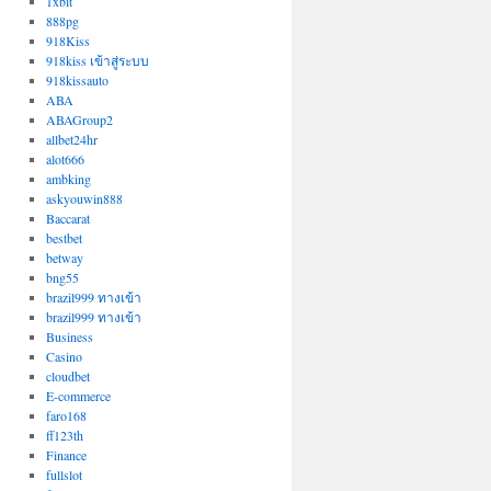
1xbit
888pg
918Kiss
918kiss เข้าสู่ระบบ
918kissauto
ABA
ABAGroup2
allbet24hr
alot666
ambking
askyouwin888
Baccarat
bestbet
betway
bng55
brazil999 ทางเข้า
brazil999 ทางเข้า
Business
Casino
cloudbet
E-commerce
faro168
ff123th
Finance
fullslot