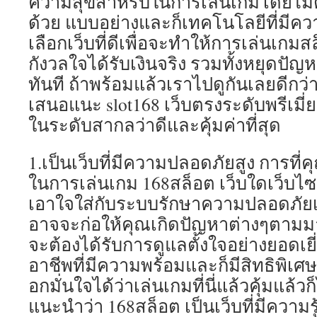
ความสุขสำหรับในการเล่นเกมโดยไม่ต
ทาง
ด้วย แบบอย่างและก็เทคโนโลยีที่มีค
เข้าpg
เลือกเว็บที่ดีเพื่อจะทำให้การเล่นเกม
สมัคร
เลย
กังวลใจได้รับเงินจริง รวมทั้งหยุดปั
สาว
ทันที ถ้าพร้อมแล้วเราไปดูกันเลยดีกว่
ย
ถ้ำ
เสนอแนะ slot168 เว็บตรงระดับพรีเมี่ย
รอ
ในระดับสากลว่าดีและคุ้มค่าที่สุด
อยู่
Top
54
1.เป็นเว็บที่มีความปลอดภัยสูง การที่
by
ในการเล่นเกม 168สล็อต เว็บใดเว็บไซ
Lelia
pgslotth.io
เอาใจใส่กับระบบรักษาความปลอดภัยเพ
10
อาจจะก่อให้คุณเกิดปัญหาต่างๆตามมา
MAR
จะต้องได้รับการดูแลตั้งใจอย่างยอดเย
2568
อาชีพที่มีความพร้อมและก็มีสิทธิพิเศษ
อกมั่นใจได้ว่าเล่นเกมที่นี่แล้วคุ้มแล้ว
แนะนำว่า 168สล็อต เป็นเว็บที่มีความร