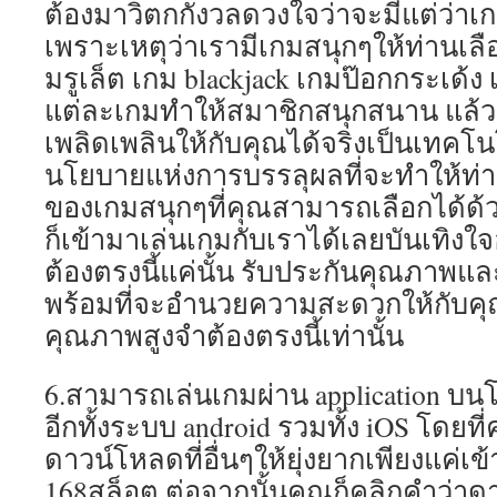
ต้องมาวิตกกังวลดวงใจว่าจะมีแต่ว่าเกม
เพราะเหตุว่าเรามีเกมสนุกๆให้ท่านเล
มรูเล็ต เกม blackjack เกมป๊อกกระเด้ง เ
แต่ละเกมทำให้สมาชิกสนุกสนาน แล้ว
เพลิดเพลินให้กับคุณได้จริงเป็นเทคโน
นโยบายแห่งการบรรลุผลที่จะทำให้ท่
ของเกมสนุกๆที่คุณสามารถเลือกได้ด้
ก็เข้ามาเล่นเกมกับเราได้เลยบันเทิงใจ
ต้องตรงนี้แค่นั้น รับประกันคุณภาพแ
พร้อมที่จะอำนวยความสะดวกให้กับคุณ
คุณภาพสูงจำต้องตรงนี้เท่านั้น
6.สามารถเล่นเกมผ่าน application บนโท
อีกทั้งระบบ android รวมทั้ง iOS โดยที
ดาวน์โหลดที่อื่นๆให้ยุ่งยากเพียงแค่เข
168สล็อต ต่อจากนั้นคุณก็คลิกคำว่าด