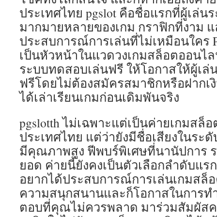
ประเทศไทย pgslot คือชื่อแรกที่ผู้เล่น
มากมายหลายของเกม กราฟิกที่งาม แล้
ประสบการณ์การเล่นที่ไม่เหมือนใคร P
เป็นหัวหน้าในแวดวงเกมสล็อตออนไล
ระบบทดสอบเล่นฟรี ให้โอกาสให้ผู้เล
ฟรีโดยไม่ต้องสมัครสมาชิกหรือฝากเงิน
ได้เล่าเรียนเกมก่อนเดิมพันจริง
pgslotth ไม่เฉพาะแต่เป็นค่ายเกมสล
ประเทศไทย แต่ว่ายังมีชื่อเสียงในระด
มีคุณภาพสูง ฟีพบร์พิเศษที่นานัปการ ร
ยอด ค่ายนี้ยังคงเป็นตัวเลือกลำดับแรก
อยากได้ประสบการณ์การเล่นเกมสล็อตท
ความสนุกสนานและก็โอกาสในการทำเ
ตอบที่คุณไม่ควรพลาด มาร่วมสัมผัสค