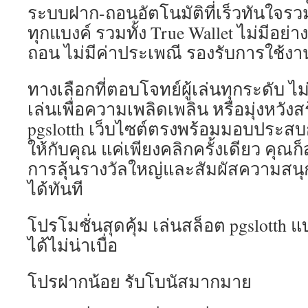
ระบบฝาก-ถอนอัตโนมัติที่เร็วทันใจรว
ทุกแบงค์ รวมทั้ง True Wallet ไม่มีอย
ถอน ไม่มีค่าประเพณี รองรับการใช้งา
ทางเลือกที่ตอบโจทย์ผู้เล่นทุกระดับ ไ
เล่นเพื่อความเพลิดเพลิน หรือมุ่งหวัง
pgslotth เว็บไซต์ตรงพร้อมมอบประสบการ
ให้กับคุณ แค่เพียงคลิกครั้งเดียว คุ
การลุ้นรางวัลใหญ่และสัมผัสความสนุก
ได้ทันที
โปรโมชั่นสุดคุ้ม เล่นสล็อต pgslotth
ได้ไม่น่าเบื่อ
โปรฝากน้อย รับโบนัสมากมาย