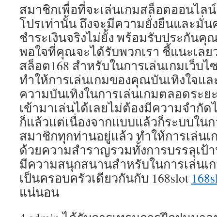
สมาชิกเพื่อที่จะเล่นเกมสล็อตออนไลน์
โปรเท่านั้น ถึงจะมีความยั่งยืนและมั่
ชำระเงินจริงไม่ยั้ง พร้อมรับประกัน
พอใจที่คุณจะได้รับพวกเรา ชี้แนะเลยว
สล็อต168 สำหรับในการเล่นเกมเว็บไซต
ทำให้การเล่นเกมของคุณบันเทิงใจและก
ความบันเทิงในการเล่นเกมตลอดระยะ
เข้ามาเล่นได้เลยไม่ต้องมีความจำกัด
ก็แล้วแต่เนื่องจากแบบแล้วก็ระบบในก
สมาชิกทุกท่านอยู่แล้ว ทำให้การเล่นเ
ด้วยความสำราญรวมทั้งการบรรลุเป้าห
มีความสนุกสนานสำหรับในการเล่นเกมสล
เป็นครอบครัวเดียวกันกับ 168slot
168s
แน่นอน