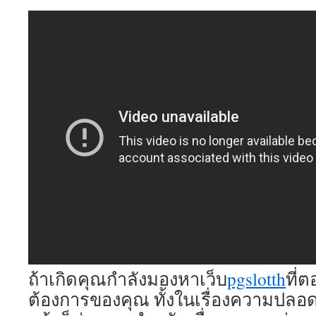
ถ้าเกิดคุณกำลังมองหาเว็บ
pgslotth
ที่
ต้องการของคุณ ทั้งในเรื่องความปล