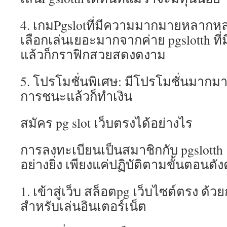
4. เกมPgslotที่มีความมากมายหลากหล
เลือกเล่นเยอะมากจากค่าย pgslotth ที่
แล้วก็กราฟิกสวยสดงดงาม
5. โปรโมชั่นพิเศษ: มีโปรโมชั่นมากมาย
การชนะแล้วก็ทำเงิน
สมัคร pg slot เว็บตรงได้อย่างไร
การลงทะเบียนเป็นสมาชิกกับ pgslotth เว
อย่างยิ่ง เพียงแค่ปฏิบัติตามขั้นตอนดังต
1. เข้าสู่เว็บ สล็อตpg เว็บไซต์ตรง ด
สำหรับเล่นอินเตอร์เน็ต