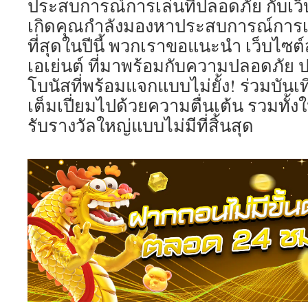
ประสบการณ์การเล่นที่ปลอดภัย กับเว็บ
เกิดคุณกำลังมองหาประสบการณ์การเ
ที่สุดในปีนี้ พวกเราขอแนะนำ เว็บไซต
เอเย่นต์ ที่มาพร้อมกับความปลอดภัย 
โบนัสที่พร้อมแจกแบบไม่ยั้ง! ร่วมบันเท
เต็มเปี่ยมไปด้วยความตื่นเต้น รวมทั้งใ
รับรางวัลใหญ่แบบไม่มีที่สิ้นสุด