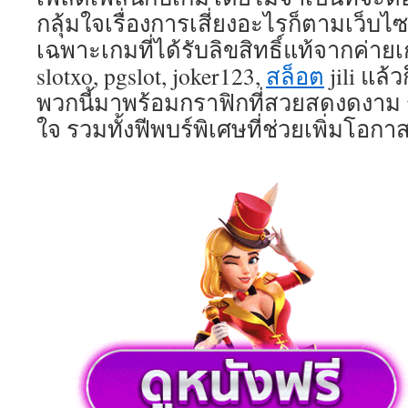
กลุ้มใจเรื่องการเสี่ยงอะไรก็ตามเว็บไ
เฉพาะเกมที่ได้รับลิขสิทธิ์แท้จากค่ายเก
slotxo, pgslot, joker123,
สล็อต
jili แล้
พวกนี้มาพร้อมกราฟิกที่สวยสดงดงาม ร
ใจ รวมทั้งฟีพบร์พิเศษที่ช่วยเพิ่มโอ