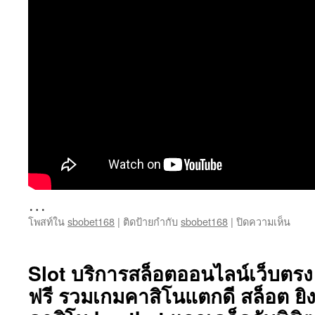
…
บน
โพสท์ใน
sbobet168
|
ติดป้ายกำกับ
sbobet168
|
ปิดความเห็น
Sbob
26
ม.ค.
Slot บริการสล็อตออนไลน์เว็บตรง
24
ฟรี รวมเกมคาสิโนแตกดี สล็อต ยิ
sbobe
อัพเด