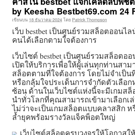
คาสิโน bestbet แจกเคล็ดลับพิชิ
ใหม่
ล่าสุด
by Keesha Bestbet69.com 24 
มี
เขียนบน
18 ธันวาคม 2024
โดย
Patrick Thompson
ใบรับ
รอง
เว็บ bestbet เป็นศูนย์รวมสล็อตออนไลน
ปลอด
คนได้เลือกตามใจต้องการ
เงิน
ชัวร์
โอน
เว็บไซต์ bestbet เป็นศูนย์รวมสล็อตออน
ไว
สล็อ
เปิดให้บริการเพื่อให้ผู้เล่นทุกท่านสา
sbobe
สล็อตตามที่ใจต้องการ โดยไม่จำเป็นท
อันดั
หรือกลุ้มใจประเด็นการจำกัดตัวเลือกห
1
ใน
ซ้อน ด้านในเว็บไซต์แห่งนี้จะมีเกมสล
ไทย
นำทั่วโลกที่คุณสามารถเข้ามาเลือก
Top
35
ไม่ว่าจะเป็นเกมสล็อตแบบคลาสสิก หรื
by
ล้ำยุคพร้อมรางวัลแจ็คพ็อตใหญ่
Evie
thais
เว็บไซต์สล็อตครบวงจรให้โอกาสให้ผู