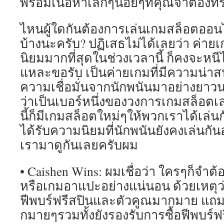
พร้อมเนื้อหาเล็กๆน้อยๆที่คุณจำต้องท
ไหนผู้ใดกันต้องการเล่นเกมสล็อตออนไ
บ้างนะครับ? ปฏิเสธไม่ได้เลยว่า ค่า
นิยมมากที่สุดในช่วงเวลานี้ ก็คงจะหนีไม
แหละขอรับ เป็นค่ายเกมที่มีความน่าสน
ความเชื่อมั่นจากนักพนันมาอย่างยาวนาน
ว่าเป็นเบอร์หนึ่งของวงการเกมสล็อตเลยก
นี้ก็มีเกมสล็อตใหม่ๆให้พวกเราได้เล่นกั
ได้รับความนิยมที่นักพนันยังคงเล่นกันอ
เรามาดูกันเลยครับผม
• Caishen Wins: ผมเชื่อว่า ใครๆก็จำต
หรือเกมอาแปะอย่างแน่นอน ด้วยเหตุว่า
ฟีพบร์ฟรีสปินและตัวคูณมากมาย แถมม
กมายๆรวมทั้งยังรองรับการซื้อฟีพบร์ฟ