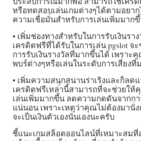
ประสบการณ์มากพอ สามารถใช้เครดิตฟร
หรือทดสอบเล่นเกมต่างๆได้ตามอยากได้
ความเชื่อมั่นสำหรับการเล่นเพิ่มมากขึ
• เพิ่มช่องทางสำหรับในการรับเงินรางวั
เครดิตฟรีที่ได้รับในการเล่น pgslot จะ
การรับเงินรางวัลที่มากขึ้นได้ เพราะ
พบร์ต่างๆหรือเล่นในระดับการเสี่ยงที่ม
• เพิ่มความสนุกสนานร่าเริงและก็ลดแ
เครดิตฟรีเหล่านี้สามารถที่จะช่วยให
เล่นเพิ่มมากขึ้น ลดความกดดันจากก
แน่นอน เพราะเหตุว่าคุณไม่ต้องมานั่งก
จะเป็นเงินตัวเองนั่นเองนะครับ
ชี้แนะเกมสล็อตออนไลน์ที่เหมาะสมที่