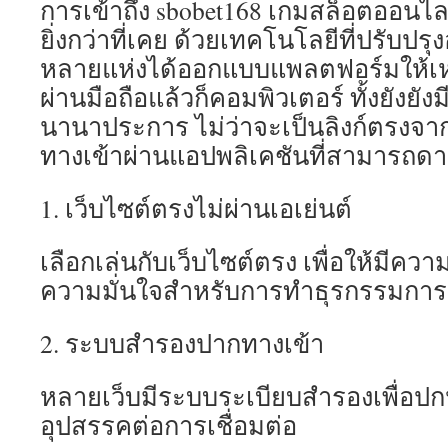
การเข้าถึง sbobet168 เกมสล็อตออนไล
ยิ่งกว่าที่เคย ด้วยเทคโนโลยีที่ปรับปรุง
หลายแห่งได้ออกแบบแพลตฟอร์มให้เ
ผ่านมือถือแล้วก็คอมพิวเตอร์ ทั้งยังยังม
นานาประการ ไม่ว่าจะเป็นลิงก์ตรงจาก
ทางเข้าผ่านแอปพลิเคชันที่สามารถดา
1. เว็บไซต์ตรงไม่ผ่านเอเย่นต์
เลือกเล่นกับเว็บไซต์ตรง เพื่อให้มีคว
ความมั่นใจสำหรับการทำธุรกรรมการ
2. ระบบสำรองปากทางเข้า
หลายเว็บมีระบบระเบียบสำรองเพื่อปก
อุปสรรคต่อการเชื่อมต่อ