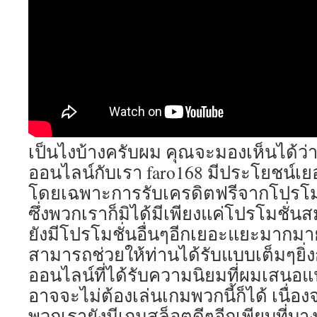
เป็นไงบ้างครับผม คุณจะมองเห็นได้ว่
ออนไลน์กับเรา faro168 มีประโยชน์
โดยเฉพาะการรับเครดิตฟรีจากโปรโม
ซึ่งพวกเราก็มิได้มีเพียงแค่โปรโมชั่นส
ยังมีโปรโมชั่นอื่นๆอีกเยอะแยะมากมา
สามารถช่วยให้ท่านได้รับแบบเต็มๆยิ่ง
ออนไลน์ที่ได้รับความนิยมที่ผมเสนอแ
อาจจะไม่ต้องเล่นเกมพวกนี้ก็ได้ เนื่
พวกเรายังมีเกมสล็อตดีๆอีกเพียบที่บา