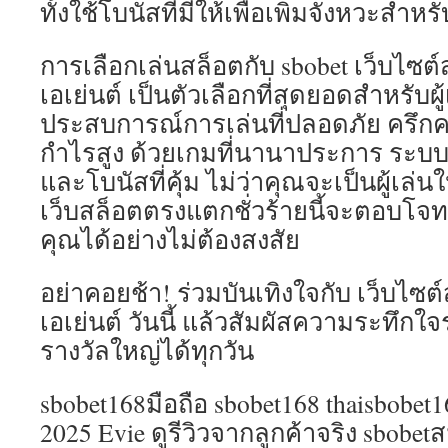
ทั้งใช้โบนัสที่มีให้เพื่อเพิ่มจังหวะ
การเลือกเล่นสล็อตกับ sbobet เว็บไซต
เอเย่นต์ เป็นตัวเลือกที่สุดยอดสำหรับผู
ประสบการณ์การเล่นที่ปลอดภัย ครึกค
กำไรสูง ด้วยเกมที่นานาประการ ระบ
และโบนัสที่คุ้ม ไม่ว่าคุณจะเป็นผู้เล่น
เว็บสล็อตตรงแตกชั่วร้ายนี้จะตอบโจ
คุณได้อย่างไม่ต้องสงสัย
อย่าคอยช้า! ร่วมบันเทิงใจกับ เว็บไซต
เอเย่นต์ วันนี้ แล้วสัมผัสความระทึกใจ
รางวัลใหญ่ได้ทุกวัน
sbobet168มือถือ sbobet168 thaisbobe
2025 Evie ดูรีวิวจากลูกค้าจริง sbobet