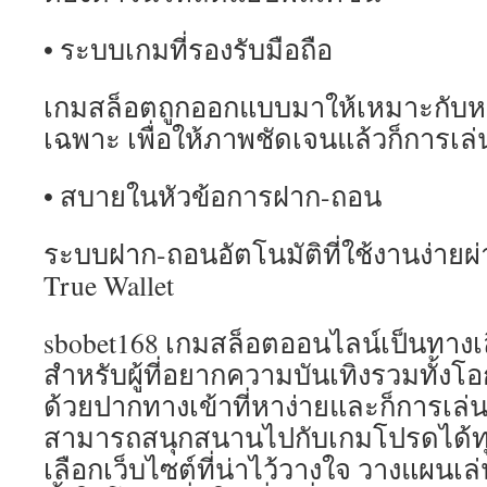
• ระบบเกมที่รองรับมือถือ
เกมสล็อตถูกออกแบบมาให้เหมาะกับห
เฉพาะ เพื่อให้ภาพชัดเจนแล้วก็การเล่
• สบายในหัวข้อการฝาก-ถอน
ระบบฝาก-ถอนอัตโนมัติที่ใช้งานง่ายผ
True Wallet
sbobet168 เกมสล็อตออนไลน์เป็นทางเลื
สำหรับผู้ที่อยากความบันเทิงรวมทั้ง
ด้วยปากทางเข้าที่หาง่ายและก็การเล่น
สามารถสนุกสนานไปกับเกมโปรดได้ทุกที
เลือกเว็บไซต์ที่น่าไว้วางใจ วางแผนเล