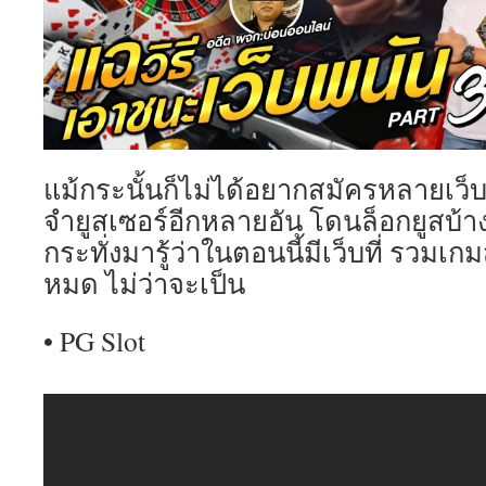
แม้กระนั้นก็ไม่ได้อยากสมัครหลายเว็บ
จำยูสเซอร์อีกหลายอัน โดนล็อกยูสบ้าง
กระทั่งมารู้ว่าในตอนนี้มีเว็บที่ รวมเ
หมด ไม่ว่าจะเป็น
• PG Slot