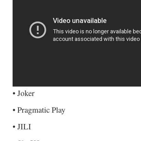
• Joker
• Pragmatic Play
• JILI