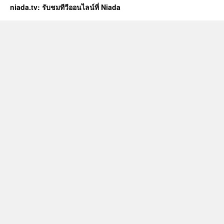
ม
niada.tv: รับชมทีวีออนไลน์ที่ Niada
อ
ฝ
แ
ข
ว
ร
ร
ท
ม
นี
ว
ส
แ
ง
ส
ส
ร
บ
ร
V
ท