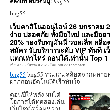
bng55
คลังเก็บหมวดหมู่:
เนื้อหา
bng55
เว็บคาสิโนออนไลน์ 26 มกราคม 2
ง่าย ปลอดภัย ทั้งมือใหม่ และมือ
20% รองรับทรูมันนี่ วอลเล็ท สล็
สมัคร รับบริการระดับ VIP ทันที 
แตกเท่าไหร่ ถอนได้เท่านั้น Top
เขียนบน
3 ธันวาคม 2025
โดย
Patrick Thompson
bng55
bng55 รวมเกมสล็อตจากหลายค่
ฝากถอนอัตโนมัติเร็วทันใจ
ตอนปีให้หลัง ผมได้
โอกาสได้ทดลองเล่น
เว็บไซต์สล็อตหลาย