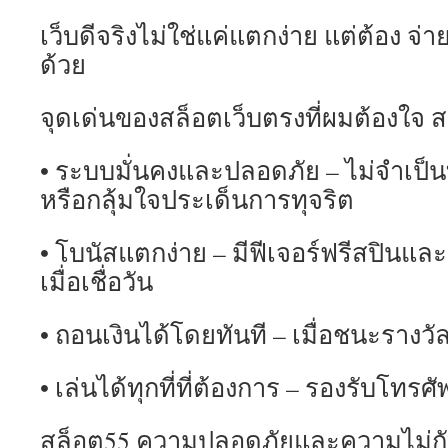
เว็บดีจริงไม่ใช่แค่แตกง่าย แต่ต้อง จ่า
ด้วย
จุดเด่นของสล็อตเว็บตรงที่ผมต้องใจ 
• ระบบมั่นคงและปลอดภัย – ไม่จำเป็น
หรือกลุ้มใจประเด็นการทุจริต
• โบนัสแตกง่าย – มีฟีเจอร์ฟรีสปินและ
เมื่อเชื่อวัน
• ถอนเงินได้โดยทันที – เมื่อชนะรางว
• เล่นได้ทุกที่ที่ต้องการ – รองรับโทรศ
สล็อต55 ความปลอดภัยและความไม่กั