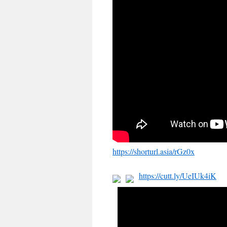
https://shorturl.asia/rGz0x
https://cutt.ly/UeIUk4iK