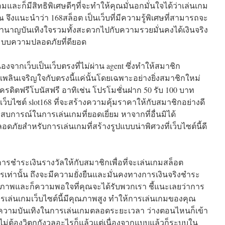
มและก็มีสิทธิพิเศษดีๆที่จะทำให้คุณมั่นอกมั่นใจได้ว่าเล่นเกม
ิมาณ จึงแนะนำว่า 168สล็อต เป็นเว็บที่มีความรู้พิเศษที่สามารถจะ
้ชำนาญบันเทิงใจรวมทั้งสะดวกไปกับความรวยมั่นคงได้เงินจริง
ระบบความปลอดภัยที่ดียอด
ื่องจากเว็บเป็นเว็บตรงที่ไม่ผ่าน agent ซึ่งทำให้สมาชิก
พลินเจริญใจกับตรงนี้แค่นั้นโดยเฉพาะอย่างยิ่งสมาชิกใหม่
เครดิตฟรีโบนัสฟรี อาทิเช่น โปรโมชั่นฝาก 50 รับ 100 บาท
นเว็บไซต์ slot168 ที่จะสร้างความคุ้มราคาให้กับสมาชิกอย่างดี
สบการณ์ในการเล่นเกมที่ยอดเยี่ยม หาจากที่อื่นมิได้
ลอดภัยสำหรับการเล่นเกมที่สร้างรูปแบบน่าพิศวงที่เว็บไซต์นี้ดี
การชำระเงินรางวัลให้กับสมาชิกเพื่อที่จะเล่นเกมสล็อต
เท่านั้น ถึงจะมีความยั่งยืนและมั่นคงทางการเงินจริงชำระ
คุณภาพและก็ความพอใจที่คุณจะได้รับพวกเรา ชี้แนะเลยว่าการ
รเล่นเกมเว็บไซต์นี้มีคุณภาพสูง ทำให้การเล่นเกมของคุณ
มีความบันเทิงในการเล่นเกมตลอดระยะเวลา ว่างตอนไหนก็เข้า
ไม่ต้องวิตกกังวลอะไรก็แล้วแต่เนื่องจากแบบแล้วก็ระบบใน