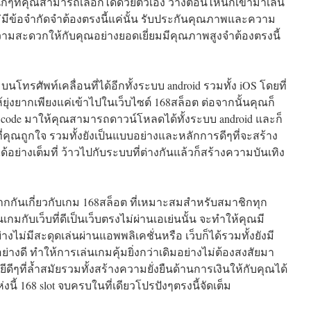
ๆที่คุณสามารถเลือกได้ด้วยตัวเอง ว่างตอนไหนก็เข้ามาเล่น
ม่มีข้อจำกัดจำต้องตรงนี้แค่นั้น รับประกันคุณภาพและความ
วามสะดวกให้กับคุณอย่างยอดเยี่ยมมีคุณภาพสูงจำต้องตรงนี้
บนโทรศัพท์เคลื่อนที่ได้อีกทั้งระบบ android รวมทั้ง iOS โดยที่
้ยุ่งยากเพียงแค่เข้าไปในเว็บไซต์ 168สล็อต ต่อจากนั้นคุณก็
 code มาให้คุณสามารถดาวน์โหลดได้ทั้งระบบ android และก็
่คุณถูกใจ รวมทั้งยังเป็นแบบอย่างและหลักการดีๆที่จะสร้าง
้อย่างเต็มที่ ว้าวไปกับระบบที่ต่างกันแล้วก็สร้างความบันเทิง
ฝากกันเกี่ยวกับเกม 168สล็อต ที่เหมาะสมสำหรับสมาชิกทุก
กมกับเว็บที่ดีเป็นเว็บตรงไม่ผ่านเอเย่นนั้น จะทำให้คุณมี
งไม่มีสะดุดเล่นผ่านแอพพลิเคชั่นหรือ เว็บก็ได้รวมทั้งยังมี
างดี ทำให้การเล่นเกมคุ้มยิ่งกว่าเดิมอย่างไม่ต้องสงสัยมา
ๆที่ล้ำสมัยรวมทั้งสร้างความยั่งยืนด้านการเงินให้กับคุณได้
งนี้ 168 slot จบครบในที่เดียวโปรปังๆตรงนี้จัดเต็ม