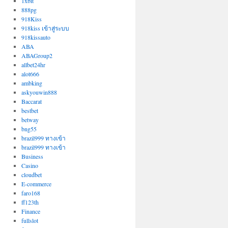
1xbit
888pg
918Kiss
918kiss เข้าสู่ระบบ
918kissauto
ABA
ABAGroup2
allbet24hr
alot666
ambking
askyouwin888
Baccarat
bestbet
betway
bng55
brazil999 ทางเข้า
brazil999 ทางเข้า
Business
Casino
cloudbet
E-commerce
faro168
ff123th
Finance
fullslot