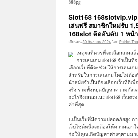
888pg
เนื้อหา
Slot168 168slotvip.vi
เล่นฟรี สมาชิกใหม่รับ 1
168slot ติดอันดับ 1 ห
เขียนบน
30 กันยายน 2024
โดย
Patrick T
เหตุผลที่ควรที่จะเลือกเกมสล็
การเล่นเกม slot168 จำเป็นที่
เลือกเว็บที่ดีจะช่วยให้การเล่นเ
สำหรับในการเล่นเกมโดยไม่ต้องว
นำสมัยจำเป็นต้องเลือกเว็บที่ดีเ
จริง รวมทั้งหยุดปัญหาความกังวล
อะไรจึงเสนอแนะ slot168 เว็บตรงร
ค่าที่สุด
1.เป็นเว็บที่มีความปลอดภัยสูง ก
เว็บไซต์หนึ่งจะต้องให้ความเอา
ก่อให้คุณเกิดปัญหาต่างๆตามมาแล