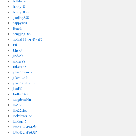
fullslotpg
funny18
funny18.in
gaojing888
happy168
Health
hengjing168
hydra888 เครดิตฟรี
Jili
Jilislot
jinda55
jinda888
Joker123
joker123auto
joker123th
joker123th.co.in
juad69
Judhai168
kingdom66n
live22
live22slot
lockdown168
london45
lotto432 ทางเข้า
lotto432 ทางเข้า