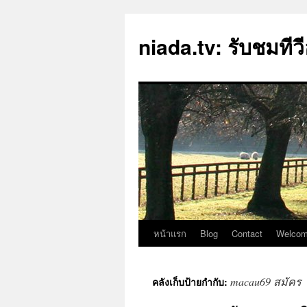
niada.tv: รับชมทีว
หน้าแรก
Blog
Contact
Welcome
ข้าม
ไป
macau69 สมัคร
คลังเก็บป้ายกำกับ:
ยัง