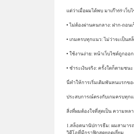
แต่ว่าเมื่อผมได้พบ มาเก๊า69 เว็บไ
• ไม่ต้องผ่านคนกลาง: ฝาก-ถอนเร
• เกมครบทุกแนว: ไม่ว่าจะเป็นสล
• ใช้งานง่าย: หน้าเว็บไซต์ถูกออก
• ชำระเงินจริง: ครั้งใดก็ตามชนะ
นี่ทำให้การเริ่มเดิมพันหนแรกขอ
ประสบการณ์ตรงกับเกมครบทุกแน
สิ่งที่ผมต้องใจที่สุดเป็น ความห
1.สล็อตนานัปการธีม: ผมสามารถเ
วิดีโอที่มีกราฟิกสุดยอดเยี่ยม