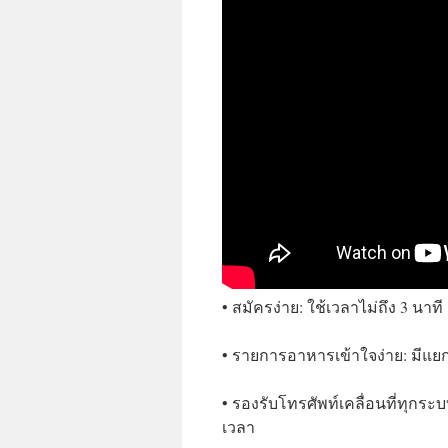
• สมัครง่าย: ใช้เวลาไม่ถึง 3 นาที
• รายการอาหารเข้าใจง่าย: มีแยก
• รองรับโทรศัพท์เคลื่อนที่ทุกระ
เวลา