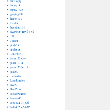
fullslotpg
funny18
funny18.in
gaojing888
happy168
Health
hengjing168
hydra888 เครดิตฟรี
Jili
Jilislot
jinda55
jinda888
Joker123
joker123auto
joker123th
joker123th.co.in
juad69
Judhai168
kingdom66n
live22
live22slot
lockdown168
london45
lotto432 ทางเข้า
lotto432 ทางเข้า