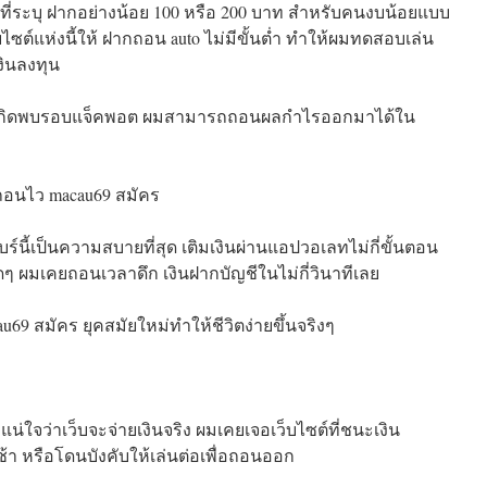
็บที่ระบุ ฝากอย่างน้อย 100 หรือ 200 บาท สำหรับคนงบน้อยแบบ
ว็บไซต์แห่งนี้ให้ ฝากถอน auto ไม่มีขั้นต่ำ ทำให้ผมทดสอบเล่น
เงินลงทุน
พราะถ้าเกิดพบรอบแจ็คพอต ผมสามารถถอนผลกำไรออกมาได้ใน
 ถอนไว macau69 สมัคร
บร์นี้เป็นความสบายที่สุด เติมเงินผ่านแอปวอเลทไม่กี่ขั้นตอน
ดๆ ผมเคยถอนเวลาดึก เงินฝากบัญชีในไม่กี่วินาทีเลย
au69 สมัคร ยุคสมัยใหม่ทำให้ชีวิตง่ายขึ้นจริงๆ
แน่ใจว่าเว็บจะจ่ายเงินจริง ผมเคยเจอเว็บไซต์ที่ชนะเงิน
ช้า หรือโดนบังคับให้เล่นต่อเพื่อถอนออก