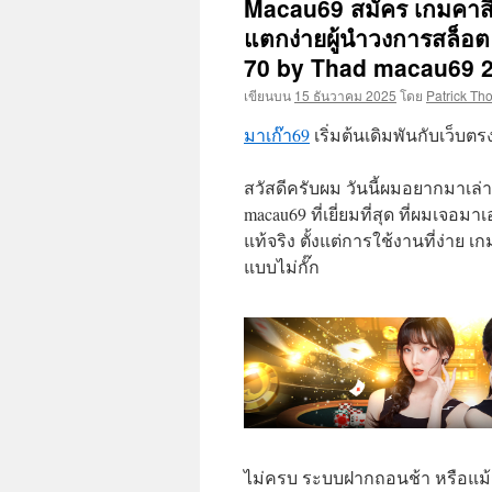
Macau69 สมัคร เกมคาสิโ
เนื้อหา
แตกง่ายผู้นำวงการสล็อต 
70 by Thad macau69 
เขียนบน
15 ธันวาคม 2025
โดย
Patrick T
มาเก๊า69
เริ่มต้นเดิมพันกับเว็บตร
สวัสดีครับผม วันนี้ผมอยากมาเล
macau69 ที่เยี่ยมที่สุด ที่ผมเจอมาเ
แท้จริง ตั้งแต่การใช้งานที่ง่าย
แบบไม่กั๊ก
ไม่ครบ ระบบฝากถอนช้า หรือแม้ก