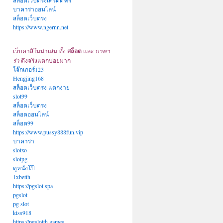
สล็อตเว็บตรงเครดิตฟรี
บาคาร่าออนไลน์
สล็อตเว็บตรง
https://www.ngernn.net
เว็บคาสิโนน่าเล่น ทั้ง
สล็อต
และ
บาคา
ร่า
ตึงจริงแตกบ่อยมาก
โจ๊กเกอร์123
Hengjing168
สล็อตเว็บตรง แตกง่าย
slot99
สล็อตเว็บตรง
สล็อตออนไลน์
สล็อต99
https://www.pussy888fun.vip
บาคาร่า
slotxo
slotpg
ดูหนังโป๊
1xbetth
https://pgslot.spa
pgslot
pg slot
kiss918
https://pgslotth.games