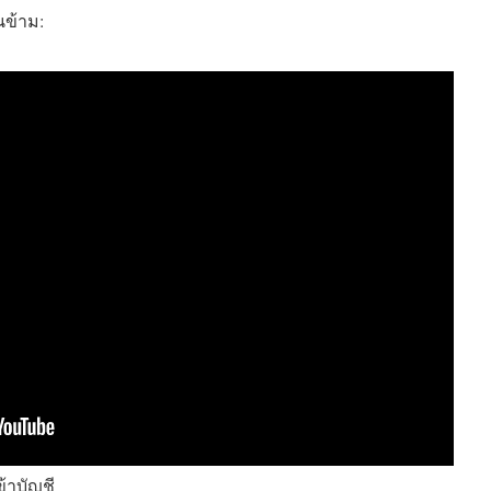
ันข้าม:
ข้าบัญชี