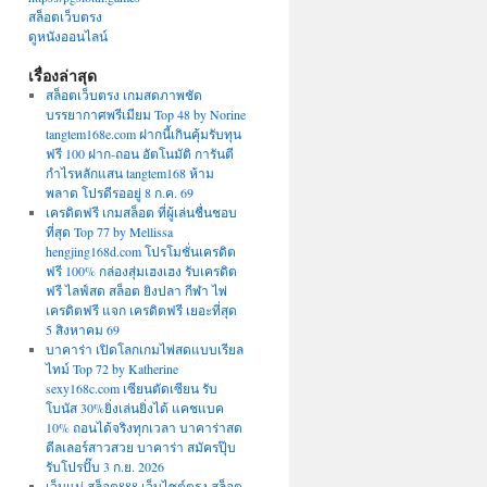
สล็อตเว็บตรง
ดูหนังออนไลน์
เรื่องล่าสุด
สล็อตเว็บตรง เกมสดภาพชัด
บรรยากาศพรีเมียม Top 48 by Norine
tangtem168e.com ฝากนี้เกินคุ้มรับทุน
ฟรี 100 ฝาก-ถอน อัตโนมัติ การันตี
กำไรหลักแสน tangtem168 ห้าม
พลาด โปรดีรออยู่ 8 ก.ค. 69
เครดิตฟรี เกมสล็อต ที่ผู้เล่นชื่นชอบ
ที่สุด Top 77 by Mellissa
hengjing168d.com โปรโมชั่นเครดิต
ฟรี 100% กล่องสุ่มเฮงเฮง รับเครดิต
ฟรี ไลฟ์สด สล็อต ยิงปลา กีฬา ไพ่
เครดิตฟรี แจก เครดิตฟรี เยอะที่สุด
5 สิงหาคม 69
บาคาร่า เปิดโลกเกมไพ่สดแบบเรียล
ไทม์ Top 72 by Katherine
sexy168c.com เซียนตัดเซียน รับ
โบนัส 30%ยิ่งเล่นยิ่งได้ แคชแบค
10% ถอนได้จริงทุกเวลา บาคาร่าสด
ดีลเลอร์สาวสวย บาคาร่า สมัครปุ๊บ
รับโปรปั๊บ 3 ก.ย. 2026
เว็บแม่ สล็อต888 เว็บไซต์ตรง สล็อต