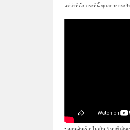
แต่ว่าที่เว็บตรงที่นี้ ทุกอย่างตรงก
• ถอนเงินเร็ว: ไม่เกิน 5 นาที เงินเ