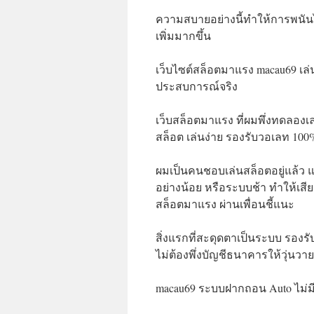
ความสบายอย่างนี้ทำให้การพนันไม
เพิ่มมากขึ้น
เว็บไซต์สล็อตมาแรง macau69 เล่
ประสบการณ์จริง
เว็บสล็อตมาแรง ที่ผมพึ่งทดลองเ
สล็อต เล่นง่าย รองรับวอเลท 100%
ผมเป็นคนชอบเล่นสล็อตอยู่แล้ว แ
อย่างน้อย หรือระบบช้า ทำให้เสี
สล็อตมาแรง ผ่านเพื่อนชี้แนะ
สิ่งแรกที่สะดุดตาเป็นระบบ รองรับ
ไม่ต้องพึ่งบัญชีธนาคารให้วุ่นวาย เ
macau69 ระบบฝากถอน Auto ไม่มีอ