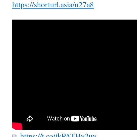
https://shorturl.asia/n27a8
https://t.co/tkPATHy2uv