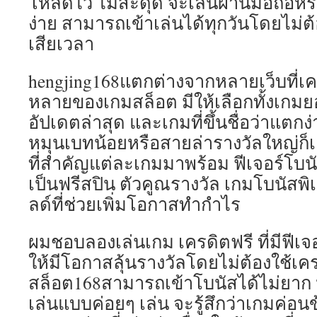
โหลดไว ไม่สะดุด จะเล่นผ่านมือถือหร
ง่าย สามารถเข้าเล่นได้ทุกวันโดยไม่
เสียเวลา
hengjing168แตกต่างจากหลายเว็บที่
หลายของเกมสล็อต มีให้เลือกทั้งเกม
อัปเดตล่าสุด และเกมที่ขึ้นชื่อว่าแตกง
หมุนเบทน้อยหรือสายล่ารางวัลใหญ่ก็เ
ที่สำคัญแต่ละเกมมาพร้อม ฟีเจอร์โบน
เป็นฟรีสปิน ตัวคูณรางวัล เกมโบนัสพิ
ลด์ที่ช่วยเพิ่มโอกาสทำกำไร
ผมชอบลองเล่นเกม เครดิตฟรี ที่มีฟีเจ
ให้มีโอกาสลุ้นรางวัลโดยไม่ต้องใช้เค
สล็อต168สามารถเข้าโบนัสได้ไม่ยาก 
เล่นแบบค่อยๆ เล่น จะรู้สึกว่าเกมค่อน