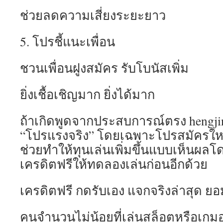
ช่วยลดความเสี่ยงระยะยาว
5. โปรชี้แนะเพื่อน
ชวนเพื่อนฝูงสมัคร รับโบนัสเพิ่ม
ยิ่งเชื้อเชิญมาก ยิ่งได้มาก
ถ้าเกิดพูดจากประสบการณ์ตรง hengjing
“โปรแรงจริง” โดยเฉพาะโปรสมัครใหม่ 
ช่วยทำให้ทุนเล่นเพิ่มขึ้นแบบเห็นผลโดย
เครดิตฟรีให้ทดลองเล่นก่อนอีกด้วย
เครดิตฟรี กดรับเอง แจกจริงล่าสุด ยอม
คนจำนวนไม่น้อยที่เล่นสล็อตหรือเก