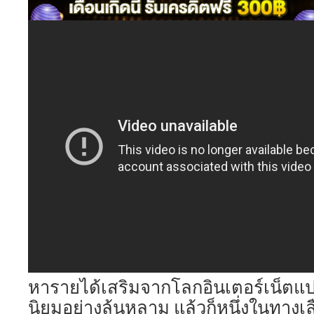
ทดล
เล่น
Top
20
by
Chan
hengj
4
MAR
2026
หารายได้เสริมจากโลกอินเตอร์เน็ตแ
นิยมอย่างล้นหลาม แล้วก็หนึ่งในทางเลื