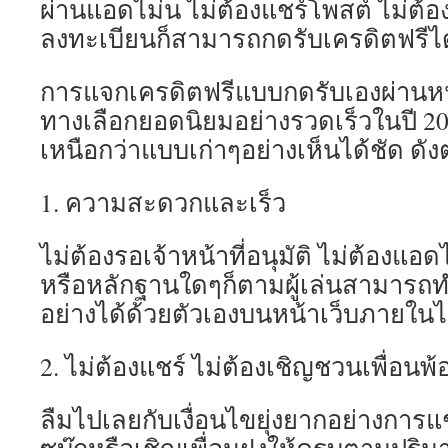
ผ่านแอดไม่น ไม่ต้องแชร์โพสต์ ไม่ต้อง
ลงทะเบียนก็สามารถกดรับเครดิตฟรีได
การแจกเครดิตฟรีแบบกดรับเองผ่านหน้า
ทางเลือกยอดนิยมอย่างรวดเร็วในปี 2025
เหนือกว่าแบบเก่าๆอย่างเห็นได้ชัด ดังต
1. ความสะดวกและเร็ว
ไม่ต้องรอเจ้าหน้าที่อนุมัติ ไม่ต้องแอด
หรือหลักฐานใดๆก็ตามผู้เล่นสามารถ
อย่างได้ด้วยตัวเองบนหน้าเว็บภายในไม่
2. ไม่ต้องแชร์ ไม่ต้องเชิญชวนเพื่อนพ้
ลืมไปเลยกับเงื่อนไขยุ่งยากอย่างการแ