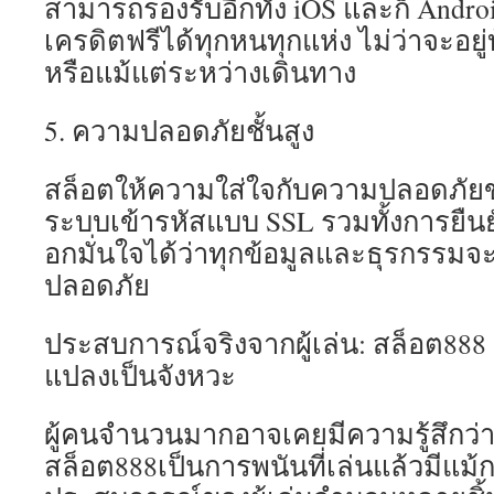
สามารถรองรับอีกทั้ง iOS และก็ Andr
เครดิตฟรีได้ทุกหนทุกแห่ง ไม่ว่าจะอยู
หรือแม้แต่ระหว่างเดินทาง
5. ความปลอดภัยชั้นสูง
สล็อตให้ความใส่ใจกับความปลอดภัยของ
ระบบเข้ารหัสแบบ SSL รวมทั้งการยืนย
อกมั่นใจได้ว่าทุกข้อมูลและธุรกรรมจะ
ปลอดภัย
ประสบการณ์จริงจากผู้เล่น: สล็อต88
แปลงเป็นจังหวะ
ผู้คนจำนวนมากอาจเคยมีความรู้สึกว่า
สล็อต888เป็นการพนันที่เล่นแล้วมีแม้ก