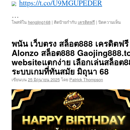
https://t.co/U9MGUPEDER
…
บน
โพสท์ใน
hengjing168
|
ติดป้ายกำกับ
เครดิตฟรี
|
ปิดความเห็น
เครด
ฟรี
เว็บไ
พนัน เว็บตรง สล็อต888 เครดิตฟร
ตรง
Alonzo สล็อต888 Gaojing888.t
สล็อ
เว็บ
websiteแตกง่าย เลือกเล่นสล็อต88
ดี
บอก
ระบบเกมที่ทันสมัย มิถุนา 68
ต่อ
เขียนบน
25 มิถุนายน 2025
โดย
Patrick Thompson
เล่น
ลื่น
ไม่
ค้าง
กลาง
เกม
พนัน
เว็บ
ใหญ่