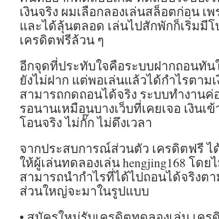
เงินจริง ผมเลือกลองเล่นสล็อตก่อน เพ
และได้ลุ้นตลอด เล่นไปสักพักก็เริ่มม
เครดิตฟรีล้วน ๆ
อีกจุดที่ประทับใจคือระบบฝากถอนทัน
ยังไม่ฝาก แต่พอเล่นแล้วได้กำไรตามเง
สามารถกดถอนได้จริง ระบบทำงานค่อน
รอนานเหมือนบางเว็บที่เคยเจอ เงินเข้าไว
โอนจริง ไม่กั๊ก ไม่ดึงเวลา
จากประสบการณ์ส่วนตัว เครดิตฟรี ได้จร
ให้ผู้เล่นทดลองเล่น hengjing168 โดยไ
สามารถนำกำไรที่ได้ไปถอนได้จริงตาม
ส่วนใหญ่จะมาในรูปแบบ
• สมัครใหม่รับเครดิตทดลองเล่น เครด