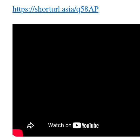
https://shorturl.asia/q58AP