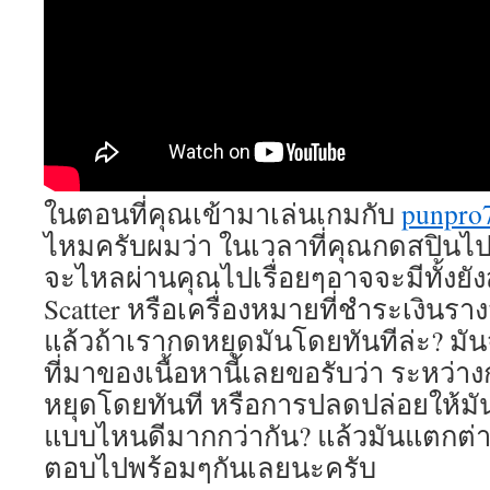
ในตอนที่คุณเข้ามาเล่นเกมกับ
punpro
ไหมครับผมว่า ในเวลาที่คุณกดสปินไปน
จะไหลผ่านคุณไปเรื่อยๆอาจจะมีทั้งยัง
Scatter หรือเครื่องหมายที่ชำระเงินราง
แล้วถ้าเรากดหยุดมันโดยทันทีล่ะ? มันจ
ที่มาของเนื้อหานี้เลยขอรับว่า ระหว่า
หยุดโดยทันที หรือการปลดปล่อยให้ม
แบบไหนดีมากกว่ากัน? แล้วมันแตกต่
ตอบไปพร้อมๆกันเลยนะครับ