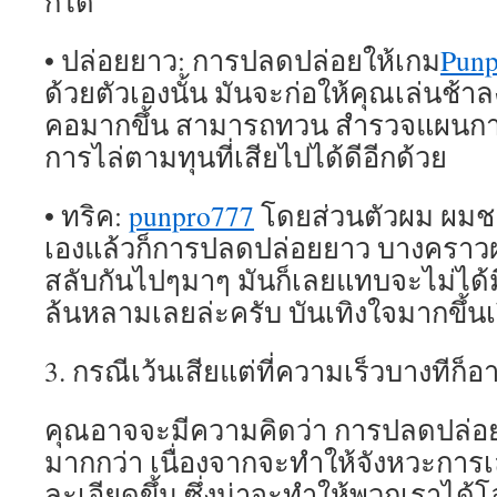
ก็ได้
• ปล่อยยาว: การปลดปล่อยให้เกม
Punp
ด้วยตัวเองนั้น มันจะก่อให้คุณเล่นช้
คอมากขึ้น สามารถทวน สำรวจแผนการ
การไล่ตามทุนที่เสียไปได้ดีอีกด้วย
• ทริค:
punpro777
โดยส่วนตัวผม ผมชอ
เองแล้วก็การปลดปล่อยยาว บางคราวผมก
สลับกันไปๆมาๆ มันก็เลยแทบจะไม่ได้
ล้นหลามเลยล่ะครับ บันเทิงใจมากขึ้นเ
3. กรณีเว้นเสียแต่ที่ความเร็วบางทีก็อ
คุณอาจจะมีความคิดว่า การปลดปล่อยใ
มากกว่า เนื่องจากจะทำให้จังหวะการ
ละเอียดขึ้น ซึ่งน่าจะทำให้พวกเราไ