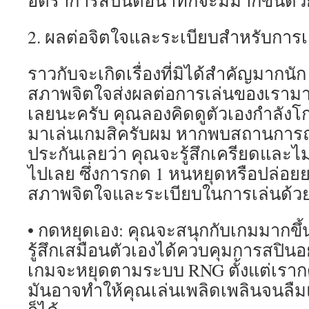
อัตราการสปินต่อนาทีก็จะมีมากขึ้นด้ว
2. ผลต่อจิตใจและระเบียบสำหรับการเ
ราวกับจะเกิดเรื่องที่มิได้สำคัญมากนั
สภาพจิตใจส่งผลต่อการเล่นของเรามาก
เลยนะครับ คุณลองคิดดูตัวเองกำลังโก
มาเล่นเกมสิครับผม หากพบสถานการณ์ที
ประกันเลยว่า คุณจะรู้สึกเครียดและไม
ไปเลย ซึ่งการกด 1 หนหยุดหรือปล่อยย
สภาพจิตใจและระเบียบในการเล่นด้ว
• กดหยุดเอง: คุณจะสนุกกับเกมมากขึ้น
รู้สึกเสมือนตัวเองได้ควบคุมการสปินอ
เกมจะหยุดตามระบบ RNG ตั้งแต่เรากด
มันอาจทำให้คุณเล่นเพลิดเพลินจนลื