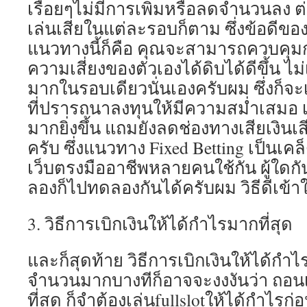
เรื่อยๆไม่มีการเพิ่มหรือลดจำนวนลง ต่
เล่นเสียในแต่ละรอบก็ตาม ซึ่งข้อดีขอ
แนวทางนี้ก็คือ คุณจะสามารถควบคุมก
ความเสี่ยงของตัวเองได้ดิบได้ดีขึ้น ไม
มากในรอบเดียวนั่นเองครับผม ซึ่งก็จ
ที่ปรารถนาลงทุนให้มีความสม่ำเสมอ 
มากยิ่งขึ้น แถมยังลดช่องทางเสียเงิน
ครับ ซึ่งแนวทาง Fixed Betting เป็นเคล็
เว็บตรงมืออาชีพหลายคนใช้กัน ผู้ใดก
ลองก็ไปทดลองกันได้ครับผม วิธีดีเข้าใจ
3. วิธีการเบิกเงินให้ได้กำไรมากที่สุด
และก็สุดท้าย วิธีการเบิกเงินให้ได้กำไร
จำนวนมากบางทีก็อาจจะงงงันว่า ถอนเ
ที่สุด ก็จำต้องเล่นfullslotให้ได้กำไรก