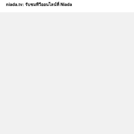
niada.tv: รับชมทีวีออนไลน์ที่ Niada