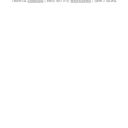
โพสท์ใน
fullslotpg
|
ติดป้ายกำกับ
ฟลูสล็อตพีจี
|
ปิดความเห็น
Pgslot
websi
ง่าย
สิง
หา
2024
พนัน
เว็บ
เปิด
ใหม่
pgslot
เว็บ
ตรง
ทดลอ
เล่น
Top
31
by
Colum
pgslot
fullslo
19