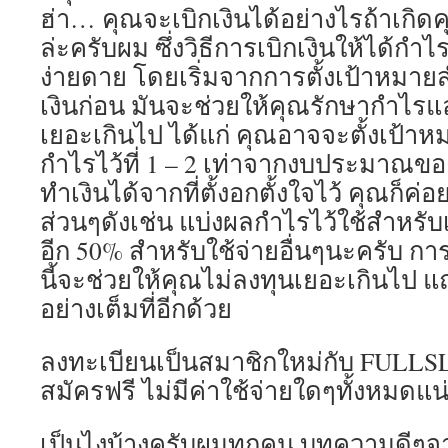
ฮ่า… คุณจะเบิกเงินได้อย่างไรถ้าเกิด
ล่ะครับผม ซึ่งวิธีการเบิกเงินให้ได้กำไ
ง่ายดาย โดยเริ่มจากการตั้งเป้าหมาย
เงินก่อน มันจะช่วยให้คุณรักษากำไรแล
เยอะเกินไป ได้แก่ คุณอาจจะตั้งเป้า
กำไรไว้ที่ 1 – 2 เท่าจากงบประมาณข
ทำเงินได้จากที่ตั้งอกตั้งใจไว้ คุณก็ค
ส่วนๆดังเช่น แบ่งผลกำไรไว้ใช้สำหรับ
อีก 50% สำหรับใช้จ่ายอื่นๆนะครับ 
นี้จะช่วยให้คุณไม่ลงทุนเยอะเกินไป แ
อย่างเต็มที่อีกด้วย
ลงทะเบียนเป็นสมาชิกใหม่กับ FULLSLO
สมัครฟรี ไม่มีค่าใช้จ่ายใดๆทั้งหมดแ
เป็นไงบ้างครับผมทุกคน บทความดีๆจา