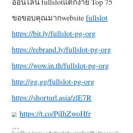
ออนไลน์ fullslotแตกง่าย Top 75
ขอขอบคุณมากwebsite
fullslot
https://bit.ly/fullslot-pg-org
https://rebrand.ly/fullslot-pg-org
https://wow.in.th/fullslot-pg-org
http://gg.gg/fullslot-pg-org
https://shorturl.asia/zlE7R
https://t.co/PjIhZwoHfr
…
บน