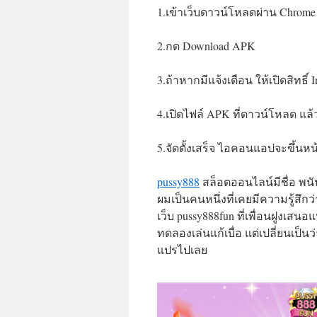
1.เข้าเว็บดาวน์โหลดผ่าน Chrome
2.กด Download APK
3.ถ้าหากมีแจ้งเตือน ให้เปิดสิทธิ์ In
4.เปิดไฟล์ APK ที่ดาวน์โหลด แล้ว
5.จัดตั้งเสร็จ ไอคอนแอปจะขึ้นห
pussy888
สล็อตออนไลน์มีชื่อ พนั
ผมเป็นคนหนึ่งที่เคยมีความรู้สึก
เว็บ pussy888fun ที่เพื่อนฝูงเสน
ทดลองเล่นแก้เบื่อ แต่เปลี่ยนเ
แปรไปเลย