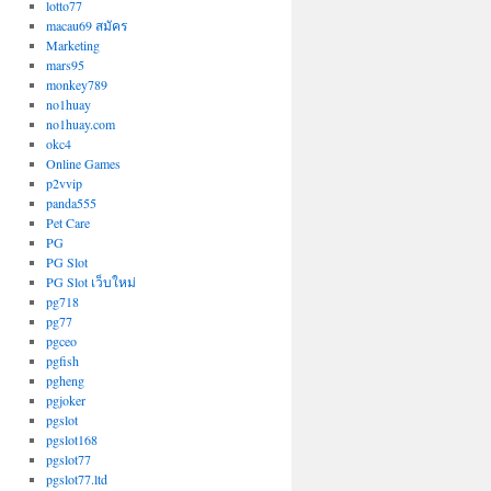
lotto77
macau69 สมัคร
Marketing
mars95
monkey789
no1huay
no1huay.com
okc4
Online Games
p2vvip
panda555
Pet Care
PG
PG Slot
PG Slot เว็บใหม่
pg718
pg77
pgceo
pgfish
pgheng
pgjoker
pgslot
pgslot168
pgslot77
pgslot77.ltd