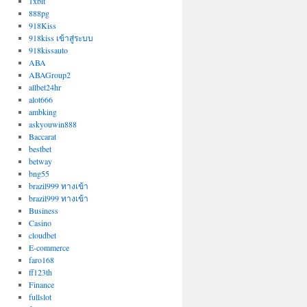
1xbit
888pg
918Kiss
918kiss เข้าสู่ระบบ
918kissauto
ABA
ABAGroup2
allbet24hr
alot666
ambking
askyouwin888
Baccarat
bestbet
betway
bng55
brazil999 ทางเข้า
brazil999 ทางเข้า
Business
Casino
cloudbet
E-commerce
faro168
ff123th
Finance
fullslot