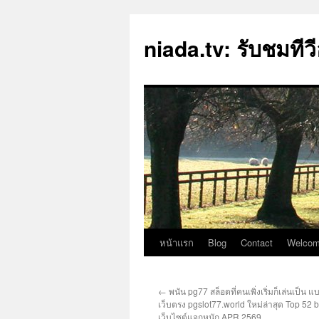
niada.tv: รับชมทีว
หน้าแรก
Blog
Contact
Welcome
ข้าม
ไป
←
พนัน pg77 สล็อตที่คนเพิ่งเริ่มก็เล่นเป็น แบบ
ยัง
เว็บตรง pgslot77.world ใหม่ล่าสุด Top 52 
เว็บไซต์แจกหนัก APR 2569