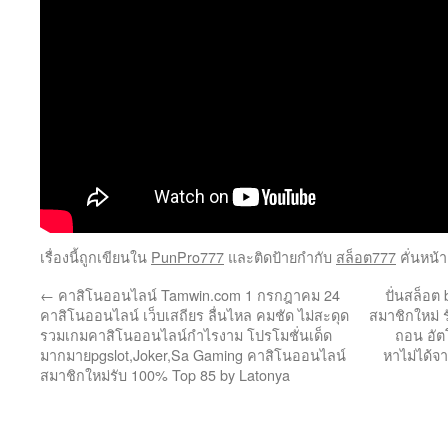
เรื่องนี้ถูกเขียนใน
PunPro777
และติดป้ายกำกับ
สล็อต777
คั่นหน้
←
คาสิโนออนไลน์ Tamwin.com 1 กรกฎาคม 24
ปั่นสล็อต 
คาสิโนออนไลน์ เว็บเสถียร ลื่นไหล คมชัด ไม่สะดุด
สมาชิกใหม่ ร
รวมเกมคาสิโนออนไลน์กำไรงาม โปรโมชั่นเด็ด
ถอน อัต
มากมายpgslot,Joker,Sa Gaming คาสิโนออนไลน์
หาไม่ได้จาก
สมาชิกใหม่รับ 100% Top 85 by Latonya