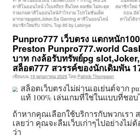
เนื้อหา
คาสิโนออนไลน์ เว็บเสถียร ลื่นไหล คมชัด ไม่สะดุด
สมาชิกใหม่ ร
รวมเกมคาสิโนออนไลน์กำไรงาม โปรโมชั่นเด็ด
ถอน อัต
มากมายpgslot,Joker,Sa Gaming คาสิโนออนไลน์
หาไม่ได้จาก
สมาชิกใหม่รับ 100% Top 85 by Latonya
Punpro777 เว็บตรง แตกหนัก10
Preston Punpro777.world Cas
บาท กงล้อรับทรัพย์pg slot,Joke
สล็อต777 สวรรค์ของนักเดิมพัน 1
เขียนบน
19 พฤษภาคม 2025
โดย
Patrick Thompson
สล็อตเว็บตรงไม่ผ่านเอเย่นต์จาก p
แท้ 100% เล่นเกมที่ใช่ในแบบที่ชอบ
ถ้าหากคุณเลือกใช้บริการกับพวกเรา ส
เลยว่า คุณจะลืมเว็บเก่าๆไปอย่างไม่ต
ว่า