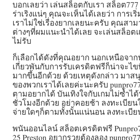
บอกเลยว่า เล่นสล็อตกับเรา สล็อต77
ร่าเริงแน่ๆ คุณจะเห็นได้เลยว่า การเร
เราไม่ใช่เรื่องยากเลยนะครับ คุณส
ต่างๆที่ผมแนะนำได้เลย จะเล่นสล็อต
ไม่รับ
ก็เลือกได้ดังที่คุณอยาก นอกเหนือจากน
เกี่ยวพันกับการรับเครดิตฟรีก็น่าจะไ
มากขึ้นอีกด้วย ด้วยเหตุดังกล่าว มา
ของพวกเราได้เลยค่ะนะครับ punpro777
ตามอยากได้ บันเทิงใจกับเกมไม่ซ้ำได้ท
ชั่วโมงอีกด้วย อย่าคอยช้า ลงทะเบียนให
จ่ายใดๆก็ตามทั้งนั้นแน่นอน ลงทะเบีย
พนันออนไลน์ สล็อตเครดิตฟรี Punpro7
25 Preston อยากรวยต้องลอง punpro777