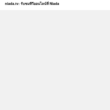
niada.tv: รับชมทีวีออนไลน์ที่ Niada