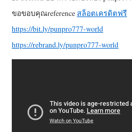
ขอขอบคุณreference
สล็อตเครดิตฟรี
https://bit.ly/punpro777-world
https://rebrand.ly/punpro777-world