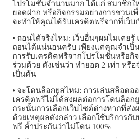
โปรโมชั่นจำนวนมาก ได้แก่ สมาชิกให
ยอดฝาก หรือกิจกรรมอย่างการชวนเพื่อ
จะทำให้คุณได้รับเครดิตฟรีจากที่เว็บ
• ถอนได้จริงไหม: เว็บอื่นๆผมไม่เคยรู
ถอนได้แน่นอนครับ เพียงแค่คุณจำเป็น
การรับเครดิตฟรีจากโปรโมชั่นหรือกิจ
ร่วมด้วย ดังเช่นว่า ทำยอด 2 เท่า หรือ
เป็นต้น
• จะโดนล็อกยูสไหม: การเล่นสล็อตออน
เครดิตฟรีไม่ได้ส่งผลต่อการโดนล็อกย
กระนั้นการเลือกเว็บไซต์ต่างหากที่ส่
ด้วยเหตุผลดังกล่าว เลือกใช้บริการกั
ฟรี ค้ำประกันว่าไม่โดน 100%