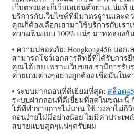
เว็บตรงและก็เว็บเอเย่นต์อย่างแน่แท้ 
บริการกับเว็บไซต์ที่มีมาตรฐานและคว
คุณก็ต้องเลือกเอามาใช้บริการกับเราเพ
ความฟินแบบ 100% แน่ๆ มาทดลองกัน
• ความปลอดภัย: Hongkong456 บอกเลย
สามารถโชว์เอกสารสิทธิ์ที่ได้รับการยืน
คุณได้เลย เพราะเว็บของเรามีการรับร
ค่ายเกมต่างๆอย่างถูกต้อง เชื่อมั่นใ
• ระบบฝากถอนที่ดีเยี่ยมที่สุด:
สล็อต4
ระบบฝากถอนที่ดีเยี่ยมที่สุดในขณะนี
โต้ที่ทำรายการไม่นาน ใช้เวงลาไม่กี่วิ
ถอนง่ายไม่มีอย่างน้อย ไม่มีค่าประเพ
สบายแบบสุดๆแน่ๆครับผม