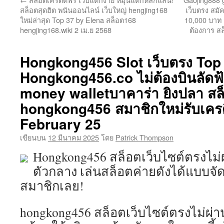
เนื้อหา
สล็อตสุดฮิต พนันออนไลน์ เว็บใหญ่ hengjing168
เว็บตรง สมั
ใหม่ล่าสุด Top 37 by Elena สล็อต168
10,000 บาท 
hengjing168.wiki 2 เม.ย 2568
ต้องการ สล
Hongkong456 Slot เว็บตรง Top
Hongkong456.co ไม่ต้องบินลัดฟ้
money walletบาคาร่า ยิงปลา สล
hongkong456 สมาชิกใหม่รับเครด
February 25
เขียนบน
12 มีนาคม 2025
โดย
Patrick Thompson
Hongkong456 สล็อตเว็บไซต์ตรงไม่ผ่
ตัวกลาง เล่นสล็อตค่ายดังได้แบบจั
สมาชิกเลย!
hongkong456 สล็อตเว็บไซต์ตรงไม่ผ่านเ