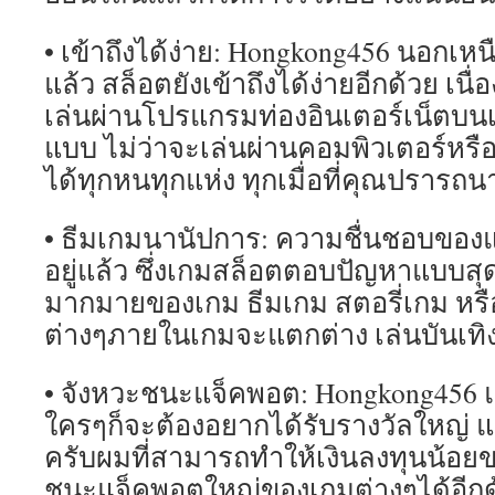
• เข้าถึงได้ง่าย: Hongkong456 นอกเหน
แล้ว สล็อตยังเข้าถึงได้ง่ายอีกด้วย เ
เล่นผ่านโปรแกรมท่องอินเตอร์เน็ตบนเค
แบบ ไม่ว่าจะเล่นผ่านคอมพิวเตอร์หรือม
ได้ทุกหนทุกแห่ง ทุกเมื่อที่คุณปรารถ
• ธีมเกมนานัปการ: ความชื่นชอบของ
อยู่แล้ว ซึ่งเกมสล็อตตอบปัญหาแบบส
มากมายของเกม ธีมเกม สตอรี่เกม หรือ
ต่างๆภายในเกมจะแตกต่าง เล่นบันเท
• จังหวะชนะแจ็คพอต: Hongkong456 
ใครๆก็จะต้องอยากได้รับรางวัลใหญ่ แ
ครับผมที่สามารถทำให้เงินลงทุนน้อ
ชนะแจ็คพอตใหญ่ของเกมต่างๆได้อีกด้ว