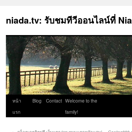
niada.tv: รับชมทีวีออนไลน์ที่ Ni
ข้าม
หน้า
Blog
Contact
Welcome to the
ไป
แรก
family!
ยัง
←
สล็อตเครดิตฟรี เว็บแตกง่าย หมุนแตกหลักแสน!
Gaojing888 