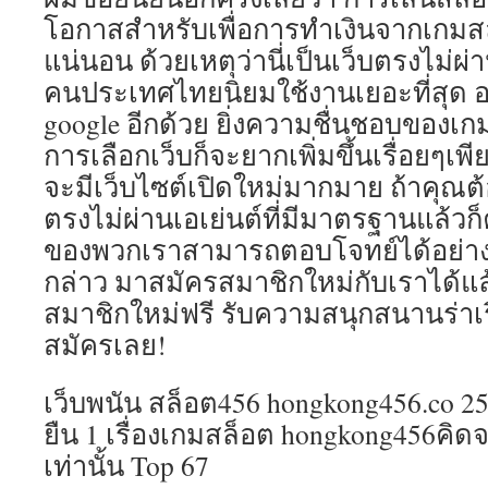
โอกาสสำหรับเพื่อการทำเงินจากเกมสล
แน่นอน ด้วยเหตุว่านี่เป็นเว็บตรงไม่ผ่าน
คนประเทศไทยนิยมใช้งานเยอะที่สุด 
google อีกด้วย ยิ่งความชื่นชอบของเก
การเลือกเว็บก็จะยากเพิ่มขึ้นเรื่อยๆเพีย
จะมีเว็บไซต์เปิดใหม่มากมาย ถ้าคุณต้
ตรงไม่ผ่านเอเย่นต์ที่มีมาตรฐานแล้วก
ของพวกเราสามารถตอบโจทย์ได้อย่างแน
กล่าว มาสมัครสมาชิกใหม่กับเราได้แล้ว
สมาชิกใหม่ฟรี รับความสนุกสนานร่าเร
สมัครเลย!
เว็บพนัน สล็อต456 hongkong456.co 2
ยืน 1 เรื่องเกมสล็อต hongkong456คิดจะล
เท่านั้น Top 67