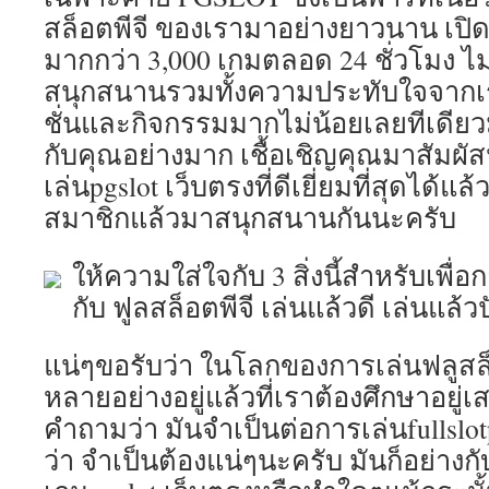
สล็อตพีจี ของเรามาอย่างยาวนาน เปิด
มากกว่า 3,000 เกมตลอด 24 ชั่วโมง 
สนุกสนานรวมทั้งความประทับใจจากเ
ชั่นและกิจกรรมมากไม่น้อยเลยทีเดียว
กับคุณอย่างมาก เชื้อเชิญคุณมาสัมผ
เล่นpgslot เว็บตรงที่ดีเยี่ยมที่สุดได้แล้
สมาชิกแล้วมาสนุกสนานกันนะครับ
ให้ความใส่ใจกับ 3 สิ่งนี้สำหรับเพื
กับ ฟูลสล็อตพีจี เล่นแล้วดี เล่นแล้
แน่ๆขอรับว่า ในโลกของการเล่นฟลูสล็
หลายอย่างอยู่แล้วที่เราต้องศึกษาอยู่
คำถามว่า มันจำเป็นต่อการเล่นfulls
ว่า จำเป็นต้องแน่ๆนะครับ มันก็อย่างก