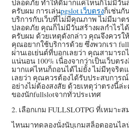
ปลอดภัย ทำให้ดีมากแค่ไหนก็ไม่มีวั
ครับผม การเล่น
pgslot เว็บตรง
ก็เช่นก
บริการกับเว็บที่ไม่มีคุณภาพ ไม่มีมา
ปลอดภัย คุณก็ไม่มีวันสร้างผลกำไร
ครับผม ด้วยเหตุดังกล่าว คุณจึงควรให
คุณอยากใช้บริการด้วย ซึ่งพวกเรา fulls
ผ่านเอเย่นต์ที่บอกเลยว่า คุณสามารถไว้
แน่นอน 100% เนื่องจากว่าเป็นเว็บตรงลิ
มากแค่ไหนก็ถอนได้ไม่ยั้ง ไม่มีทุจริต
เลยว่า คุณควรต้องได้รับประสบการณ์การ
อย่างไม่ต้องสงสัย ด้วยเหตุว่าตรงนี้ล่ะ
ของนักfullslotจากทั่วประเทศ
2. เลือกเกม FULLSLOTPG ที่เหมาะสมก
ไหนมาทดลองนั่งนับเกมสล็อตออนไลน