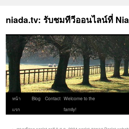
niada.tv: รับชมทีวีออนไลน์ที่ Ni
ข้าม
หน้า
Blog
Contact
Welcome to the
ไป
แรก
family!
ยัง
←
ทางเข้าpg pgslot.golf 9 ส.ค. 2024 pgslot สุดยอด
Pgslot websit