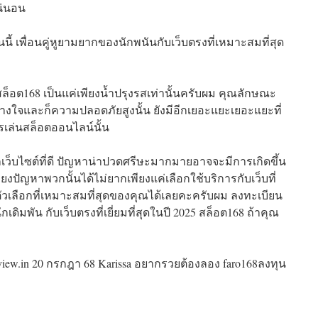
น่นอน
นี้ เพื่อนคู่หูยามยากของนักพนันกับเว็บตรงที่เหมาะสมที่สุด
สล็อต168 เป็นแค่เพียงน้ำปรุงรสเท่านั้นครับผม คุณลักษณะ
างใจและก็ความปลอดภัยสูงนั้น ยังมีอีกเยอะแยะเยอะแยะที่
ารเล่นสล็อตออนไลน์นั้น
เว็บไซต์ที่ดี ปัญหาน่าปวดศรีษะมากมายอาจจะมีการเกิดขึ้น
่ยงปัญหาพวกนั้นได้ไม่ยากเพียงแค่เลือกใช้บริการกับเว็บที่
็นตัวเลือกที่เหมาะสมที่สุดของคุณได้เลยคะครับผม ลงทะเบียน
เดิมพัน กับเว็บตรงที่เยี่ยมที่สุดในปี 2025 สล็อต168 ถ้าคุณ
iew.in 20 กรกฎา 68 Karissa อยากรวยต้องลอง faro168ลงทุน