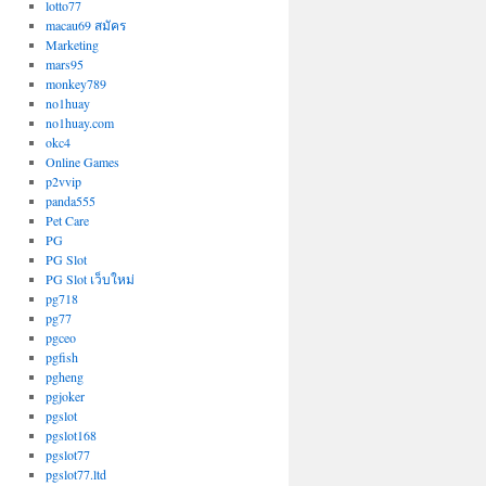
lotto77
macau69 สมัคร
Marketing
mars95
monkey789
no1huay
no1huay.com
okc4
Online Games
p2vvip
panda555
Pet Care
PG
PG Slot
PG Slot เว็บใหม่
pg718
pg77
pgceo
pgfish
pgheng
pgjoker
pgslot
pgslot168
pgslot77
pgslot77.ltd