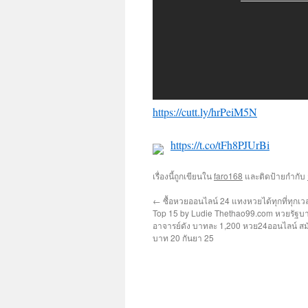
https://cutt.ly/hrPeiM5N
https://t.co/tFh8PJUrBi
เรื่องนี้ถูกเขียนใน
faro168
และติดป้ายกำกับ
←
ซื้อหวยออนไลน์ 24 แทงหวยได้ทุกที่ทุกเวล
Top 15 by Ludie Thethao99.com หวยรัฐบ
อาจารย์ดัง บาทละ 1,200 หวย24ออนไลน์ สมั
บาท 20 กันยา 25