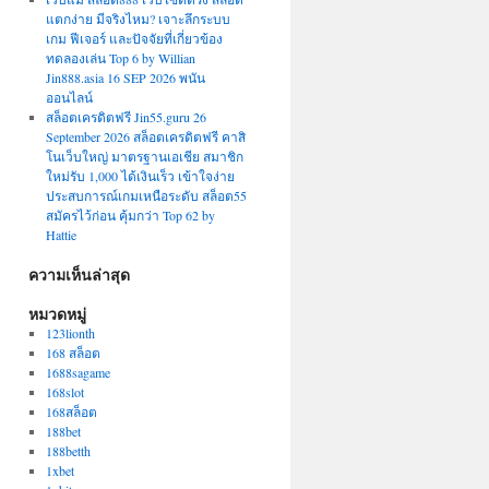
แตกง่าย มีจริงไหม? เจาะลึกระบบ
เกม ฟีเจอร์ และปัจจัยที่เกี่ยวข้อง
ทดลองเล่น Top 6 by Willian
Jin888.asia 16 SEP 2026 พนัน
ออนไลน์
สล็อตเครดิตฟรี Jin55.guru 26
September 2026 สล็อตเครดิตฟรี คาสิ
โนเว็บใหญ่ มาตรฐานเอเชีย สมาชิก
ใหม่รับ 1,000 ได้เงินเร็ว เข้าใจง่าย
ประสบการณ์เกมเหนือระดับ สล็อต55
สมัครไว้ก่อน คุ้มกว่า Top 62 by
Hattie
ความเห็นล่าสุด
หมวดหมู่
123lionth
168 สล็อต
1688sagame
168slot
168สล็อต
188bet
188betth
1xbet