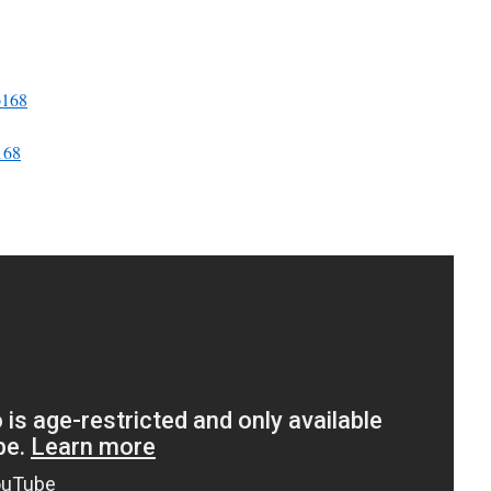
o168
o168