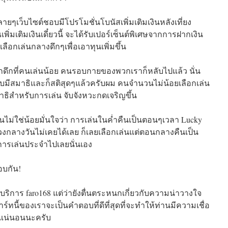
ลายๆเว็บไซต์ชอบมีโปรโมชั่นโบนัสเพิ่มเติมเงินหลังเที่ยง
พิ่มเติมเงินเดี๋ยวนี้ จะได้รับเปอร์เซ็นต์พิเศษจากการฝากเงิน
ลือกเล่นกลางดึกๆเพื่อเอาทุนเพิ่มขึ้น
 ตกดึกที่คนเล่นน้อย คนรอบกายของพวกเราก็หลับไปแล้ว นั่น
มีสมาธิและก็สติสุดๆแล้วครับผม คนจำนวนไม่น้อยเลือกเล่น
าธิสำหรับการเล่น จับจังหวะกดเจริญขึ้น
นไม่ใช่น้อยมั่นใจว่า การเล่นในค่ำคืนเป็นตอนๆเวลา Lucky
่วงกลางวันไม่เคยได้เลย ก็เลยเลือกเล่นแต่ตอนกลางคืนเป็น
อการเล่นประจำไปเลยนั่นเอง
อบกัน!
ิการ faro168 แต่ว่ายังตื่นตระหนกเกี่ยวกับความน่าวางใจ
ี้ของเราจะเป็นคำตอบที่ดีที่สุดที่จะทำให้ท่านมีความเชื่อ
อยๆแน่นอนนะครับ