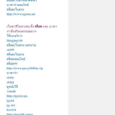
สล็อตเว็บตรงเครดิตฟรี
บาคาร่าออนไลน์
สล็อตเว็บตรง
https://www.ngernn.net
เว็บคาสิโนน่าเล่น ทั้ง
สล็อต
และ
บาคา
ร่า
ตึงจริงแตกบ่อยมาก
โจ๊กเกอร์123
Hengjing168
สล็อตเว็บตรง แตกง่าย
slot99
สล็อตเว็บตรง
สล็อตออนไลน์
สล็อต99
https://www.pussy888fun.vip
บาคาร่า
slotxo
slotpg
ดูหนังโป๊
1xbetth
https://pgslot.spa
pgslot
pg slot
kiss918
https://pgslotth.games