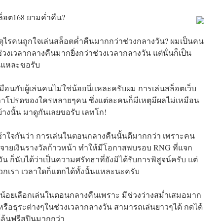
สล็อต168 ยามค่ำคืน?
ุไรคนถูกใจเล่นสล็อตค่ำคืนมากกว่าช่วงกลางวัน? ผมเป็นคน
ช่วงเวลากลางคืนมากยิ่งกว่าช่วงเวลากลางวัน แต่นั่นก็เป็น
นแหละขอรับ
มือนกับผู้เล่นคนไม่ใช่น้อยนี่แหละครับผม การเล่นสล็อตเว็บ
าโปรดของใครหลายๆคน ซึ่งแต่ละคนก็มีเหตุมีผลไม่เหมือน
้างนั้น มาดูกันเลยขอรับ เลทโก!
เช้าใจกันว่า การเล่นในตอนกลางคืนนั้นดีมากกว่า เพราะคน
จายเงินรางวัลก้าวหน้า ทำให้มีโอกาสพบรอบ RNG ที่แจก
น ก็นับได้ว่าเป็นความศรัทธาที่ยังมิได้รับการพิสูจน์ครับ แต่
กเรา เวลาใดก็แตกได้ทั้งนั้นแหละนะครับ
ใช่น้อยเลือกเล่นในตอนกลางคืนเพราะ มีช่วงว่างสม่ำเสมอมาก
งานหรือธุระต่างๆในช่วงเวลากลางวัน สามารถเล่นยาวๆได้ กดได้
ลุ้นฟรีสปินมากกว่า