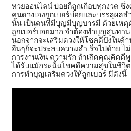
หวยออนไลน์ บ่อยก็ถูกเกือบทุกงวด ซึ่งค
คนดวงเฮงถูกเบอร์บ่อยและบรรลุผลส
นั้น เป็นคนที่มีบุญมีบุญบารมี ด้วยเห
ถูกเบอร์บ่อยมาก จำต้องทำบุญสุนทานเสริ
นอกจากจะเสริมดวงให้โชคดีปังในด้
อื่นๆก็จะประสบความสำเร็จไปด้วย ไม่ว
การงานเงิน ความรัก ถ้าเกิดคุณคิดดีพ
ได้รับแม้กระนั้นโชคดีความสุขในชีวิต
การทำบุญเสริมดวงให้ถูกเบอร์ มีดังนี้