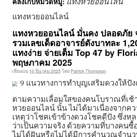
แทงหวยออนไลน์
คลังเก็บหมวดหมู่:
เนื้อหา
แทงหวยออนไลน์
แทงหวยออนไลน์ มั่นคง ปลอดภัย จ
รวมเลขเด็ดอาจารย์ดังบาทละ 1,2
แทงง่าย จ่ายเต็ม Top 47 by Flor
พฤษภาคม 2025
เขียนบน
10 มีนาคม 2025
โดย
Patrick Thompson
9 แนวทางการทำบุญเสริมดวงให้ปัง
ตามความเลื่อมใสของคนโบราณที่เช้าใ
หวยออนไลน์ นั้น ไม่ได้มาเนื่องจากค
เหตุว่าโชคเข้าข้างดวงโชคดีปัง ซึ่งห
ว่าเป็นความจริง ด้วยความที่บางคนซื้อเ
ไม่ได้ฝันหรือไม่ได้มีการคำนวณจำนว