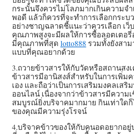
กระนั้นจึงควรไม่โลภมากเกินความจำเป
พอดี แล้วก็ควรที่จะทำการเลือกกระบ
อย่างชาญฉลาดชี้แนะว่าควรเลือก เว็บ
คุณภาพสูงจะมีผลให้การซื้อลอตเตอรี่อ
มีคุณภาพที่สุด
lotto888
รวมทั้งยังสาม
แบบที่คุณอยากด้วย
3.ถวายข้าวสารให้กับวัดหรือสถานสง
ข้าวสารมีอานิสงส์สำหรับในการเพิ่มคว
เอง และถือว่าเป็นการเสริมมงคลเสริม
ออนไลน์ เนื่องจากว่าข้าวสารมีความเชื
สมบูรณ์ยิ่งบริจาคมากมาย กินเท่าใดก
ของคุณมีความรุ่งโรจน์
4.บริจาคข้าวของให้กับคนอดอยากอยู่