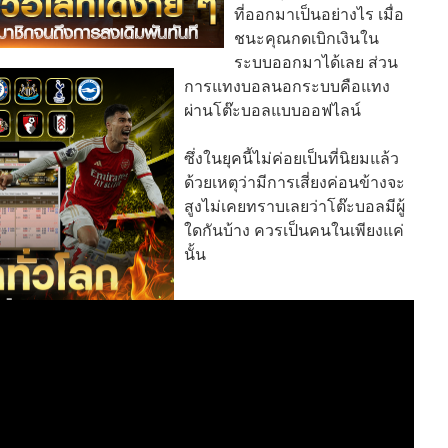
ที่ออกมาเป็นอย่างไร เมื่อ
ชนะคุณกดเบิกเงินใน
ระบบออกมาได้เลย ส่วน
การแทงบอลนอกระบบคือแทง
ผ่านโต๊ะบอลแบบออฟไลน์
ซึ่งในยุคนี้ไม่ค่อยเป็นที่นิยมแล้ว
ด้วยเหตุว่ามีการเสี่ยงค่อนข้างจะ
สูงไม่เคยทราบเลยว่าโต๊ะบอลมีผู้
ใดกันบ้าง ควรเป็นคนในเพียงแค่
นั้น