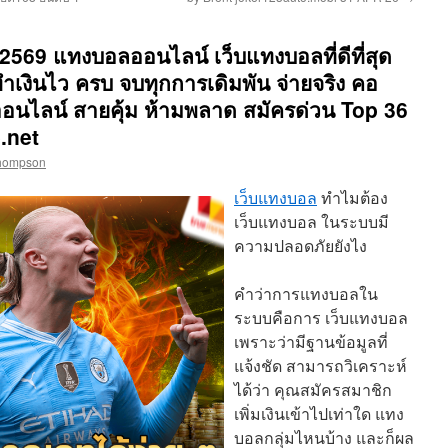
2569 แทงบอลออนไลน์ เว็บแทงบอลที่ดีที่สุด
เงินไว ครบ จบทุกการเดิมพัน จ่ายจริง คอ
ไลน์ สายคุ้ม ห้ามพลาด สมัครด่วน Top 36
.net
Thompson
เว็บแทงบอล
ทำไมต้อง
เว็บแทงบอล ในระบบมี
ความปลอดภัยยังไง
คำว่าการแทงบอลใน
ระบบคือการ เว็บแทงบอล
เพราะว่ามีฐานข้อมูลที่
แจ้งชัด สามารถวิเคราะห์
ได้ว่า คุณสมัครสมาชิก
เพิ่มเงินเข้าไปเท่าใด แทง
บอลกลุ่มไหนบ้าง และก็ผล