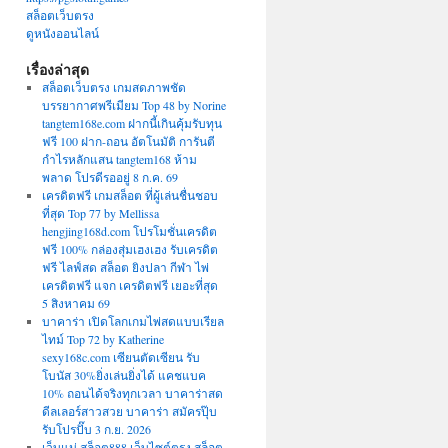
สล็อตเว็บตรง
ดูหนังออนไลน์
เรื่องล่าสุด
สล็อตเว็บตรง เกมสดภาพชัด
บรรยากาศพรีเมียม Top 48 by Norine
tangtem168e.com ฝากนี้เกินคุ้มรับทุน
ฟรี 100 ฝาก-ถอน อัตโนมัติ การันตี
กำไรหลักแสน tangtem168 ห้าม
พลาด โปรดีรออยู่ 8 ก.ค. 69
เครดิตฟรี เกมสล็อต ที่ผู้เล่นชื่นชอบ
ที่สุด Top 77 by Mellissa
hengjing168d.com โปรโมชั่นเครดิต
ฟรี 100% กล่องสุ่มเฮงเฮง รับเครดิต
ฟรี ไลฟ์สด สล็อต ยิงปลา กีฬา ไพ่
เครดิตฟรี แจก เครดิตฟรี เยอะที่สุด
5 สิงหาคม 69
บาคาร่า เปิดโลกเกมไพ่สดแบบเรียล
ไทม์ Top 72 by Katherine
sexy168c.com เซียนตัดเซียน รับ
โบนัส 30%ยิ่งเล่นยิ่งได้ แคชแบค
10% ถอนได้จริงทุกเวลา บาคาร่าสด
ดีลเลอร์สาวสวย บาคาร่า สมัครปุ๊บ
รับโปรปั๊บ 3 ก.ย. 2026
เว็บแม่ สล็อต888 เว็บไซต์ตรง สล็อต