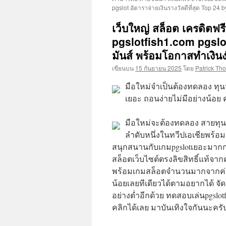
เนื้อหา
pgslot อัตาราจ่ายเงินรางวัลดีที่สุด Top 24 
เว็บใหญ่ สล็อต เครดิตฟ
pgslotfish1.com pgslot
มันส์ พร้อมโอกาสทำเงิน
เขียนบน
15 กันยายน 2025
โดย
Patrick T
มือใหม่จำเป็นต้องทดลอง ทุนน
เยอะ ถอนง่ายไม่มีอย่างน้อย 
มือใหม่จะต้องทดลอง สายทุนน
ลำดับหนึ่งในทวีปเอเชียพร้อม
สนุกสนานกับเกมpgslotเยอะมากกว
สล็อตเว็บไซต์ตรงลิขสิทธิ์แท้จาก
พร้อมเกมสล็อตจำนวนมากจากค่าย
น้อยเลยทีเดียวได้ตามอยากได้ จั
อย่างต่ำอีกด้วย ทดสอบเล่นpgslot
คลิกได้เลย มาบันเทิงใจกันนะครั