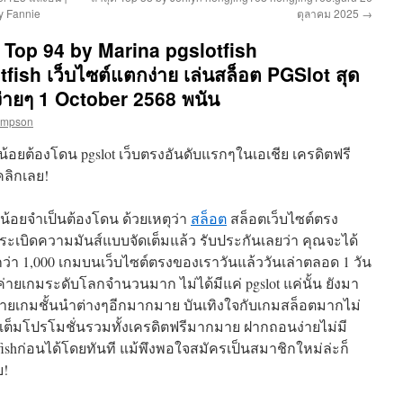
by Fannie
ตุลาคม 2025
→
รี Top 94 by Marina pgslotfish
fish เว็บไซต์แตกง่าย เล่นสล็อต PGSlot สุด
ง่ายๆ 1 October 2568 พนัน
hompson
้อยต้องโดน pgslot เว็บตรงอันดับแรกๆในเอเชีย เครดิตฟรี
คลิกเลย!
้อยจำเป็นต้องโดน ด้วยเหตุว่า
สล็อต
สล็อตเว็บไซต์ตรง
ระเบิดความมันส์แบบจัดเต็มแล้ว รับประกันเลยว่า คุณจะได้
่า 1,000 เกมบนเว็บไซต์ตรงของเราวันแล้ววันเล่าตลอด 1 วัน
ค่ายเกมระดับโลกจำนวนมาก ไม่ได้มีแค่ pgslot แค่นั้น ยังมา
เกมชั้นนำต่างๆอีกมากมาย บันเทิงใจกับเกมสล็อตมากไม่
ดเต็มโปรโมชั่นรวมทั้งเครดิตฟรีมากมาย ฝากถอนง่ายไม่มี
fishก่อนได้โดยทันที แม้พึงพอใจสมัครเป็นสมาชิกใหม่ล่ะก็
บ!