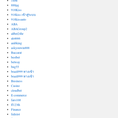
1xbit
888pg
918Kiss
918kiss เข้าสู่ระบบ
918kissauto
ABA
ABAGroup2
allbet24hr
alot666
ambking
askyouwin888
Baccarat
bestbet
betway
bng55
brazil999 ทางเข้า
brazil999 ทางเข้า
Business
Casino
cloudbet
E-commerce
faro168
ff123th
Finance
fullslot