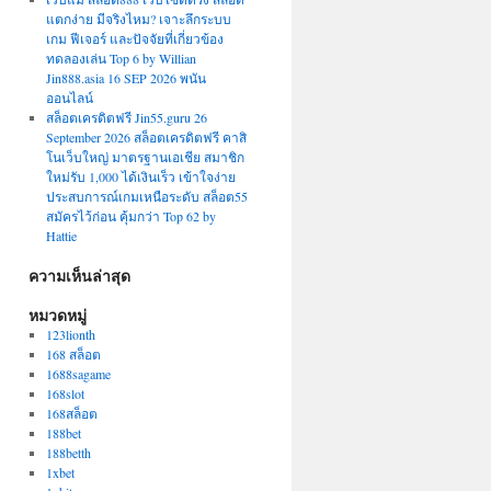
แตกง่าย มีจริงไหม? เจาะลึกระบบ
เกม ฟีเจอร์ และปัจจัยที่เกี่ยวข้อง
ทดลองเล่น Top 6 by Willian
Jin888.asia 16 SEP 2026 พนัน
ออนไลน์
สล็อตเครดิตฟรี Jin55.guru 26
September 2026 สล็อตเครดิตฟรี คาสิ
โนเว็บใหญ่ มาตรฐานเอเชีย สมาชิก
ใหม่รับ 1,000 ได้เงินเร็ว เข้าใจง่าย
ประสบการณ์เกมเหนือระดับ สล็อต55
สมัครไว้ก่อน คุ้มกว่า Top 62 by
Hattie
ความเห็นล่าสุด
หมวดหมู่
123lionth
168 สล็อต
1688sagame
168slot
168สล็อต
188bet
188betth
1xbet