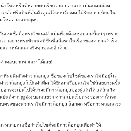
ทพนำโชคหรือที่หลายคนเรียกว่าเกมอาแปะ เป็นเกมสล็อต
อกวงล้อฟรีสปินที่ลุ้นตัวคูณได้แบบจัดเต็ม ได้รับความนิยมใน
สริมโชคลาภแบบสุดๆ
นแน่เชื่อถือพระวิฆเนศจำเป็นที่จะต้องชอบเกมนี้แน่ๆ เพราะ
วดาอย่างพระพิฆเนศที่ขึ้นชื่อลือชาในเรื่องของความสำเร็จ
เกมแตกหนักแตกจริงทุกขณะอีกด้วย
 มาหาคำตอบจากพวกเราได้เลย!
เวลาที่ผมคิดถึงคำว่าล็อกยูส ชื่อของเว็บไซต์ของเราไม่มีอยู่ใน
 คำว่าล็อกยูสก็เป็นคำที่ผมได้ยินมาเรื่อยคนไม่ใช่น้อยบางครั้ง
ว็บอาจจะเป็นไปได้ว่าจะมีการล็อกยูสของผู้เล่นได้ แต่ถ้าเกิด
ย่นต์จาก pgslot บอกเลยว่า ความเป็นเว็บตรงของเรานั้นจะ
ว่า เว็บตรงของพวกเราไม่มีการล็อกยูส ล็อกผล หรือการหลอกลวง
บอก หลายคนเชื่อว่าเว็บไซต์จะมีการล็อกยูสเพื่อทำให้