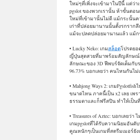
ใหม่ๆที่เพิ่งจะเข้ามาในปีนี้ แ
pgslot ของพวกเรานั้น ห้าขั้นตอน
ใหม่ที่เข้ามานั้นไม่ดี แม้กระนั
เก่าที่ปล่อยมานานนั้นตั้งรกราก
แม้จะปลดปล่อยมานานแล้ว แม้กระนั้น
• Lucky Neko: เกม
สล็อต
โปรดยอด
ญี่ปุ่นสุดสวยที่มาพร้อมสัญลัก
ลักษณะของ 3D ฟีพบร์จัดเต็มกับ
96.73% บอกเลยว่า คนไหนกันไม่
• Mahjong Ways 2: เกมPgslotfis
ขนาดไหน ภาคนี้เป็น x2 เลย เพรา
ธรรมดาและก็ฟรีสปิน ทำให้เป็นท
• Treasures of Aztec: บอกเลยว่า ไ
เกมpgslotที่ได้รับความนิยมอันดับ
คูณหนักๆเป็นเกมที่สตรีมเมอร์ยั