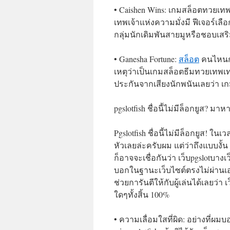
• Caishen Wins: เกมสล็อตทวยเ
เทพเจ้าแห่งความมั่งมี ฟีเจอร์เลื
กลุ่มนักเดิมพันสายมูหรือชอบเ
• Ganesha Fortune:
สล็อต
คนไหนกั
เหตุว่าเป็นเกมสล็อตธีมทวยเทพเท
ประกันจากเสียงนักพนันเลยว่า 
pgslotfish ชื่อนี้ไม่มีล็อกยูส?
Pgslotfish ชื่อนี้ไม่มีล็อกยูส! ใน
หัวเลยล่ะครับผม แต่ว่าถึงแบบงั้น
ก็อาจจะเชื่อกันว่า เว็บpgslotบางเ
บอกในฐานะเว็บไซต์ตรงไม่ผ่านเอเ
ช่วยการันตีให้กับผู้เล่นได้เลย
ใดๆทั้งสิ้น 100%
• ความเลื่อมใสที่ผิด: อย่างที่ผม