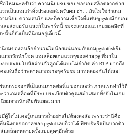
ต่ว่าเชื่อไหมนะครับว่า ความนิยมชมชอบของเกมสล็อตจากค่าย
แรกเป็นเกมเก่าทั้งปวงเลยล่ะครับผม ฮ่า… มันไม่ใช่ว่าเกม
้นความนิยม ความสนใจ และก็ความเชื่อใจที่แฟนๆpgslotมีต่อเกม
ลึกเลยล่ะขอรับ และก็ในพาร์ทนี้ ผมจะเสนอแนะเกมยอดฮิตที่
ก็ยังเป็นที่นิยมอยู่เดี๋ยวนี้
นิยมของคนอีกจำนวนไม่น้อยแน่นอน กับเกมpgslotfishธีม
ษณ์แมวกวักนำโชค เกมสล็อตเกมแรกๆของค่าย pg ที่มาใน
ระบบสะสมโบนัสผ่านตัวคูณได้แบบไม่จำกัด ค่า RTP มากถึง
เคยเล่นถือว่าพลาดมากมายๆครับผม มาทดลองกันได้เลย!
hไพ่นกกระจอกที่เป็นเกมภาคต่อนั้น บอกเลยว่า ภาคแรกทำไว้ดี
ะว่าเกมสล็อตที่มีระบบระเบียบตัวคูณสม่ำเสมอทั้งยังในเกม
ี่นิยมจากนักเดิมพันเยอะมาก
ม่มีผู้ใดไม่เคยรู้เกมสาวถ้ำอย่างไม่ต้องสงสัย เพราะว่านี่คือ
ที่หนึ่งตลอดกาลของ pgslot เลยก็ว่าได้ ฟีพบร์ฟรีสปินบวกตัว
งเล่นสล็อตหลายครั้งแบบสุดๆอีกด้วย