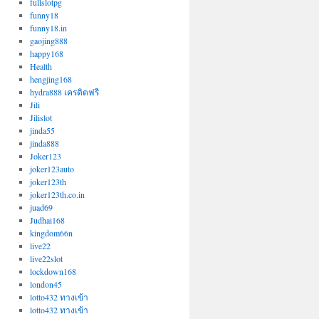
fullslotpg
funny18
funny18.in
gaojing888
happy168
Health
hengjing168
hydra888 เครดิตฟรี
Jili
Jilislot
jinda55
jinda888
Joker123
joker123auto
joker123th
joker123th.co.in
juad69
Judhai168
kingdom66n
live22
live22slot
lockdown168
london45
lotto432 ทางเข้า
lotto432 ทางเข้า