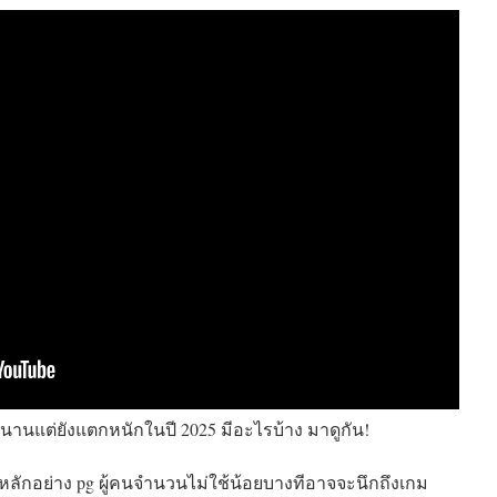
านแต่ยังแตกหนักในปี 2025 มีอะไรบ้าง มาดูกัน!
หลักอย่าง pg ผู้คนจำนวนไม่ใช้น้อยบางทีอาจจะนึกถึงเกม