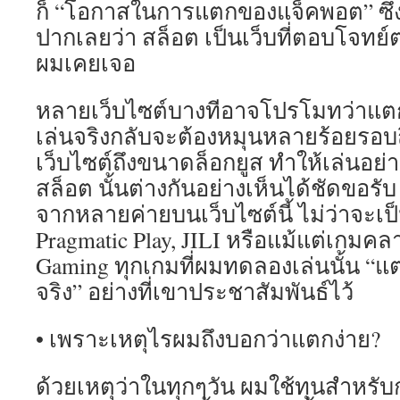
ก็ “โอกาสในการแตกของแจ็คพอต” ซึ่ง
ปากเลยว่า สล็อต เป็นเว็บที่ตอบโจทย์ตรง
ผมเคยเจอ
หลายเว็บไซต์บางทีอาจโปรโมทว่าแตกง
เล่นจริงกลับจะต้องหมุนหลายร้อยรอบถ
เว็บไซต์ถึงขนาดล็อกยูส ทำให้เล่นอย่า
สล็อต นั้นต่างกันอย่างเห็นได้ชัดขอ
จากหลายค่ายบนเว็บไซต์นี้ ไม่ว่าจะเ
Pragmatic Play, JILI หรือแม้แต่เกมคล
Gaming ทุกเกมที่ผมทดลองเล่นนั้น “แ
จริง” อย่างที่เขาประชาสัมพันธ์ไว้
• เพราะเหตุไรผมถึงบอกว่าแตกง่าย?
ด้วยเหตุว่าในทุกๆวัน ผมใช้ทุนสำหรับก