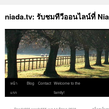
niada.tv: รับชมทีวีออนไลน์ที่ Ni
ข้าม
หน้า
Blog
Contact
Welcome to the
ไป
แรก
family!
ยัง
←
Panda555 panda555.xyz 14 มิถุนา 2568
สล็อตเว็บต