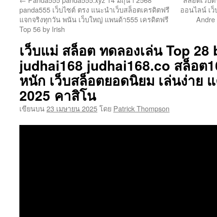
เนื้อหา
panda555 เว็บไซต์ ตรง แนะนำเว็บสล็อตเครดิตฟรี
ออนไลน์ เว็
แจกจริงทุกวัน พนัน เว็บใหญ่ แพนด้า555 เครดิตฟรี
Andre
Top 56 by Irish
เว็บแม่ สล็อต ทดลองเล่น Top 28
judhai168 judhai168.co สล็อต
หนัก เว็บสล็อตยอดนิยม เล่นง่าย
2025 คาสิโน
เขียนบน
23 เมษายน 2025
โดย
Patrick Thompson