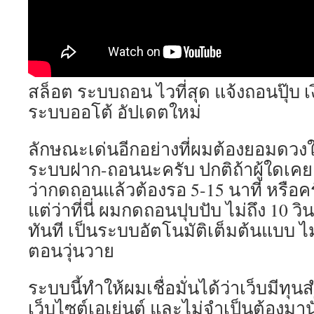
สล็อต ระบบถอน ไวที่สุด แจ้งถอนปุ๊บ เ
ระบบออโต้ อัปเดตใหม่
ลักษณะเด่นอีกอย่างที่ผมต้องยอมดวงใจ
ระบบฝาก-ถอนนะครับ ปกติถ้าผู้ใดเคยเล่
ว่ากดถอนแล้วต้องรอ 5-15 นาที หรือครั
แต่ว่าที่นี่ ผมกดถอนปุบปับ ไม่ถึง 10 วิ
ทันที เป็นระบบอัตโนมัติเต็มต้นแบบ ไม่
ตอนวุ่นวาย
ระบบนี้ทำให้ผมเชื่อมั่นได้ว่าเว็บมีทุน
เว็บไซต์เอเย่นต์ และไม่จำเป็นต้องมาน