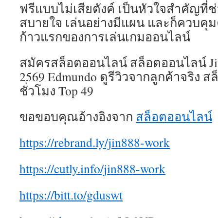
ฟรีแบบไม่เสียตังค์ เป็นหัวใจสำคัญที่ช่
สบายใจ เล่นอย่างมีแผน และก็ควบคุมคว
ก้าวแรกของการเล่นเกมออนไลน์
สมัครสล็อตออนไลน์ สล็อตออนไลน์ J
2569 Edmundo ดูรีวิวจากลูกค้าจริง 
ชั่วโมง Top 49
ขอขอบคุณอ้างอิงจาก
สล็อตออนไลน์
https://rebrand.ly/jin888-work
https://cutly.info/jin888-work
https://bitt.to/gduswt