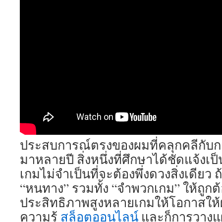
ประสบการณ์ตรงของผมที่คลุกคลีกับก
มาหลายปี สิ่งหนึ่งที่ศึกษาได้ชัดแจ้ง
เกมไม่จำเป็นที่จะต้องพึ่งดวงสิ่งเดียว
“หนทาง” รวมทั้ง “จำพวกเกม” ให้ถูกต้
ประสิทธิภาพสูงหลายเกมให้โอกาสให้ผ
ความรู้
สล็อตออนไลน์
และก็การวางแผ