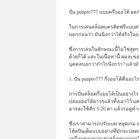
ปั่น punpro777 แบบครึ่งออโต้ ผล
ในการเล่นสล็อตแครดิตฟรีแบบครึ่
บอกก่อนว่า มันนิ่งกว่าได้จริงในบ
ซึ่งการเล่นในลักษณะนี้ไม่ใช่สูต
ด้วยก็ได้ และในเนื้อหานี้ ผมจะขอม
บุคคลบอกว่ากำไรนิ่งกว่า? แล้วม
1. ปั่น punpro777 กึ่งออโต้คืออะไ
การปั่นสล็อตกึ่งออโต้เป็นอย่างไร?
ปล่อยออโต้ยาวๆแล้วทิ้งเอาไว้ แต
อาจจะใช้สัก 5-20 ตา แล้วรอดูคำต
ซึ่งเราสามารถปรับเบท หยุดเกม
โต้สปินเต็มแบบอย่างที่มักจะปลด
เหมือนของการเล่นสล็อตแบบออโต้