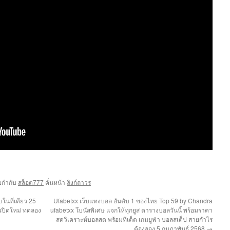
ยกำกับ
สล็อต777
คั่นหน้า
ลิงก์ถาวร
นที่เดียว 25
Ufabetxx เว็บแทงบอล อันดับ 1 ของไทย Top 59 by Chandra
บเปิดใหม่ ทดลอง
ufabetxx โบนัสพิเศษ แจกให้ทุกยูส ตารางบอลวันนี้ พร้อมราคา
สดวิเคราะห์บอลสด พร้อมทีเด็ด เกมยูฟ่า บอลสเต็ป สายกำไร
ต้องลอง 5 กุมภาพันธ์ 2568
→