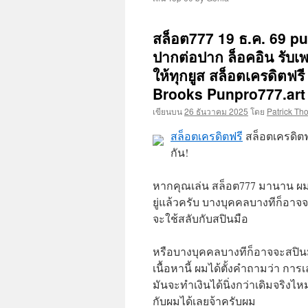
เนื้อหา
สล็อต777 19 ธ.ค. 69 pu
ปากต่อปาก ล็อคอิน รับเพช
ให้ทุกยูส สล็อตเครดิตฟร
Brooks Punpro777.art
เขียนบน
26 ธันวาคม 2025
โดย
Patrick T
สล็อตเครดิตฟรี
สล็อตเครดิตฟ
กัน!
หากคุณเล่น สล็อต777 มานาน ผมมั
ยู่แล้วครับ บางบุคคลบางทีก็อ
จะใช้สลับกับสปินมือ
หรือบางบุคคลบางทีก็อาจจะสปินม
เนื้อหานี้ ผมได้ตั้งคำถามว่า การ
มันจะทำเงินได้นิ่งกว่าเดิมจริง
กับผมได้เลยจ้าครับผม