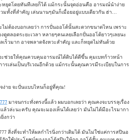
หยุดโดยทันทีเลยก็ได้ แม้กระนั้นจุดอ่อนคือ อารมณ์นำง่าย
วมทั้งที่สำคัญ เล่นนานๆมันก็เมื่อยอยู่แบบเดียวกัน ฮ่า…
ไม่ต้องบอกเลยว่า การปั่นออโต้นั้นสะดวกขนาดไหน เพราะ
ต้องดูตลอดระยะเวลา หลายๆคนเลยเลือกปั่นออโต้ยาวๆเลยนะ
ไหลเร็วมาก อาจพลาดจังหวะสำคัญ และก็หยุดไม่ทันด้วย
ต้จะช่วยให้คุณควบคุมอารมณ์ได้ดิบได้ดีขึ้น คุมเบทก้าวหน้า
บการเล่นเป็นบริเวณอีกด้วย แม้กระนั้นคุณควรมีระเบียบในการ
ง่าย จะปั่นแบบไหนก็อยู่ที่คุณ!
777
มาจนกระทั่งตรงนี้แล้ว ผมบอกเลยว่า คุณคงจะบรรลุเรื่อง
ๆแล้วล่ะนะครับ คุณจะมองเห็นได้เลยว่า มันไม่ได้มีอะไรมากา
ยิ่งกว่า
อต777 สิ่งที่จะทำให้ผลกำไรนิ่งกว่าเดิมได้ มันไม่ใช่แค่การสปินอ
งรู้จักใช้ประโยชน์ของออโต้สปินให้ถูก ออโต้สั้น คุมเบท คุม