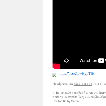
https://t.co/ZpwEypTIfs
เรื่องนี้ถูกเขียนใน
สล็อตเครดิตฟรี
และติดป้า
←
Bonanza99 สายสล็อตต้องลอง เกมฮิตครบใ
พฤศจิกา 25 website ใหญ่ พนันออนไลน์ เว็
เล่น Top 60 by Genia