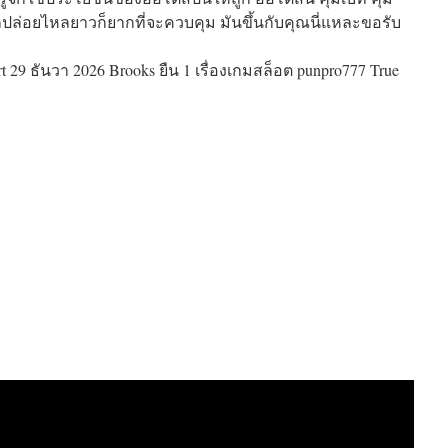
ากปล่อยไหลยาวก็ยากที่จะควบคุม มันขึ้นกับคุณนี่แหละขอรับ
rt 29 ธันวา 2026 Brooks ยืน 1 เรื่องเกมสล็อต punpro777 True