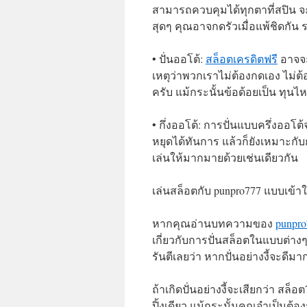
สามารถควบคุมได้ทุกตาที่สปิน จะ
สุดๆ คุณอาจกดรัวเมื่อแพ้ชิดกัน ร
• ปั่นออโต้:
สล็อตเครดิตฟรี
อาจจะ
เหตุว่าพวกเราไม่ต้องกดเอง ไม่
ครับ แม้กระนั้นข้อด้อยเป็น ทุน
• กึ่งออโต้: การปั่นแบบครึ่งออโ
หยุดได้ทันการ แล้วก็ยังเหมาะกั
เล่นให้มากมายด้วยเช่นเดียวกัน
เล่นสล็อตกับ punpro777 แบบเข้าใจ
หากคุณอ่านบทความของ
punpro
เกี่ยวกับการปั่นสล็อตในแบบต่าง
รันตีเลยว่า หากปั่นอย่างงี้จะดีมาก
ถ้าเกิดปั่นอย่างงี้จะเสียกว่า สล็
ปิ้งเดียว แม้กระนั้นคุณจำเป็นต้อ