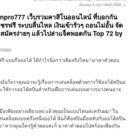
ต้องลอง 5 กุมภาพันธ์ 2568
→
npro777 เว็บรวมคาสิโนออนไลน์ ที่บอกกัน
รฟรี ระบบลื่นไหล เงินเข้ารัวๆ ถอนไม่อั้น จัด
ี สมัครง่ายๆ แล้วไปล่าแจ็คพอตกัน Top 72 by
hompson
รี แบบกึ่งออโต้ ได้กำไรนิ่งกว่าเดิมจริงไหม? มาหาคำตอบ
่นใจว่าคุณน่าจะรู้เรื่องการเล่นสล็อตด้วยการใช้ออโต้สปินอ
าจจะใช้การออโต้สปินสำหรับเพื่อการเล่นแบบยาวๆบางคนอาจ
ือเพียงอย่างเดียวเลย แล้วคุณเป็นแบบไหนล่ะครับผม? ใน
เล่นสล็อตแบบครึ่งหนึ่งออโต้ นั่นก็คือสปินมือสลับกับออโต้สปิน
ไหม? หากคุณใคร่รู้คำตอบล่ะก็ มาหาคำตอบไปพร้อมเพียงกัน