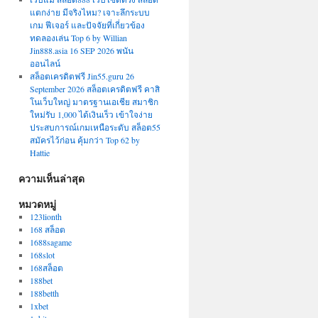
แตกง่าย มีจริงไหม? เจาะลึกระบบ
เกม ฟีเจอร์ และปัจจัยที่เกี่ยวข้อง
ทดลองเล่น Top 6 by Willian
Jin888.asia 16 SEP 2026 พนัน
ออนไลน์
สล็อตเครดิตฟรี Jin55.guru 26
September 2026 สล็อตเครดิตฟรี คาสิ
โนเว็บใหญ่ มาตรฐานเอเชีย สมาชิก
ใหม่รับ 1,000 ได้เงินเร็ว เข้าใจง่าย
ประสบการณ์เกมเหนือระดับ สล็อต55
สมัครไว้ก่อน คุ้มกว่า Top 62 by
Hattie
ความเห็นล่าสุด
หมวดหมู่
123lionth
168 สล็อต
1688sagame
168slot
168สล็อต
188bet
188betth
1xbet