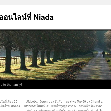
ีออนไลน์ที่ Niada
 to the family!
นที่เดียว 25
Ufabetxx เว็บแทงบอล อันดับ 1 ของไทย Top 59 by Chandra
บเปิดใหม่ ทดลอง
ufabetxx โบนัสพิเศษ แจกให้ทุกยูส ตารางบอลวันนี้ พร้อมราคา
สดวิเคราะห์บอลสด พร้อมทีเด็ด เกมยูฟ่า บอลสเต็ป สายกำไร