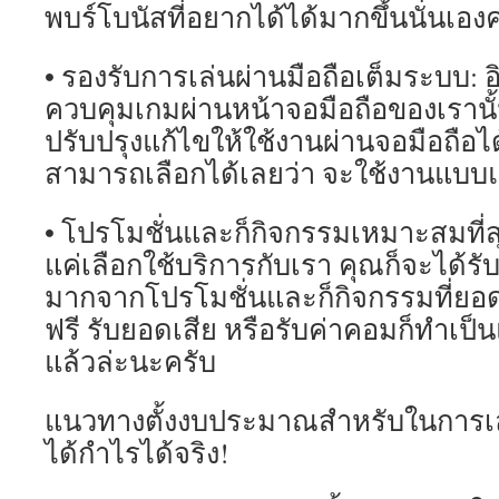
พบร์โบนัสที่อยากได้ได้มากขึ้นนั่นเอง
• รองรับการเล่นผ่านมือถือเต็มระบบ:
ควบคุมเกมผ่านหน้าจอมือถือของเรานั
ปรับปรุงแก้ไขให้ใช้งานผ่านจอมือถือได้ง
สามารถเลือกได้เลยว่า จะใช้งานแบบ
• โปรโมชั่นและก็กิจกรรมเหมาะสมที่สุด
แค่เลือกใช้บริการกับเรา คุณก็จะได้ร
มากจากโปรโมชั่นและก็กิจกรรมที่ยอดเ
ฟรี รับยอดเสีย หรือรับค่าคอมก็ทำเป็
แล้วล่ะนะครับ
แนวทางตั้งงบประมาณสำหรับในการเล
ได้กำไรได้จริง!