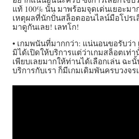
แท้ 100% นั้น มาพร้อมจุดเด่นเยอะมากม
เหตุผลที่นักปั่นสล็อตออนไลน์มือโปรเ
มาดูกันเลย! เลทโก!
• เกมพนันที่มากกว่า: แน่นอนขอรับว่า
มิได้เปิดให้บริการแต่ว่าเกมสล็อตเท่านั
เพียบเลยมากให้ท่านได้เลือกเล่น ฉะนั
บริการกับเรา ก็มีเกมเดิมพันครบวงจร