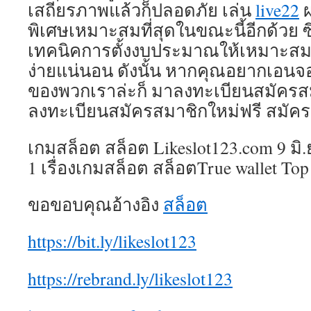
เสถียรภาพแล้วก็ปลอดภัย เล่น
live22
ผ
พิเศษเหมาะสมที่สุดในขณะนี้อีกด้วย 
เทคนิคการตั้งงบประมาณให้เหมาะสม
ง่ายแน่นอน ดังนั้น หากคุณอยากเอนจ
ของพวกเราล่ะก็ มาลงทะเบียนสมัครสมา
ลงทะเบียนสมัครสมาชิกใหม่ฟรี สมัคร
เกมสล็อต สล็อต Likeslot123.com 9 มิ.ย
1 เรื่องเกมสล็อต สล็อตTrue wallet Top
ขอขอบคุณอ้างอิง
สล็อต
https://bit.ly/likeslot123
https://rebrand.ly/likeslot123