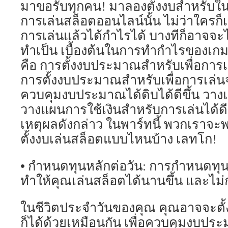
มาขอรับทุกคน! มาลองตั้งงบสำหรับในก
การเล่นสล็อตออนไลน์นั้น ไม่ว่าใครก็เ
การเล่นแล้วได้กำไรได้ บางทีก็อาจจะไม
ทำเป็น เบื้องต้นในการทำกำไรของเกม li
คือ การตั้งงบประมาณสำหรับเพื่อการเ
การตั้งงบประมาณสำหรับเพื่อการเล่น
ควบคุมงบประมาณได้ดิบได้ดีขึ้น วาง
วางแผนการใช้เงินสำหรับการเล่นได้ดีข
เหตุผลดังกล่าว ในพาร์ทนี้ พวกเราจะพ
ตั้งงบเล่นสล็อตแบบไหนบ้าง เลทโก!
• กำหนดทุนหลักต่อวัน: การกำหนดทุนห
ทำให้คุณเล่นสล็อตได้นานขึ้น และไม
ในชีวิตประจำวันของคุณ คุณอาจจะตั้ง
ก็ได้ด้วยเหมือนกัน เพื่อควบคุมงบป