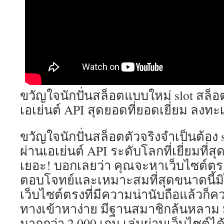
ขวัญใจนักปั่นสล็อตแบบใหม่ slot สล็อ
เอเย่นต์ API สุดยอดที่ยอดเยี่ยม ลงทะ
ขวัญใจนักปั่นสล็อตตัวจริงจำเป็นต้อง 
ผ่านเอเย่นต์ API ระดับโลกที่เยี่ยมที่
เยอะ! บอกเลยว่า คุณจะหาเว็บไซต์ตรงไ
ตอบโจทย์และเหมาะสมที่สุดขนาดนี้มิไ
เว็บไซต์ตรงที่มีความน่านับถือแล้วก็
ทางเข้าหาง่าย มีฐานสมาชิกล้นหลาม ม
มากกว่า 2,000 เกม เล่นผ่านเว็บไซต์ได