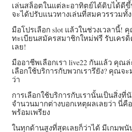
เล่นสล็อตในแต่ละอาทิตย์ได้ดิบได้ดีขึ
จะได้ปรับแนวทางเล่นที่สมควรรวมทั้งดีย
มือโปรเลือก slot แล้วในช่วงเวลานี้! ค
ทะเบียนสมัครสมาชิกใหม่ฟรี รับเครดิ
เลย!
มืออาชีพเลือกเรา live22 กันแล้ว คุณ
เลือกใช้บริการกับพวกเรารึยัง? คุณจ
ว่า
การเลือกใช้บริการกับเรานั้นเป็นสิ่งที่
จำนวนมากต่างบอกเหตุผลเลยว่า นี่คือ
พร้อมเพรียง
ในทุกด้านสูงที่สุดเลยก็ว่าได้ มีเกม