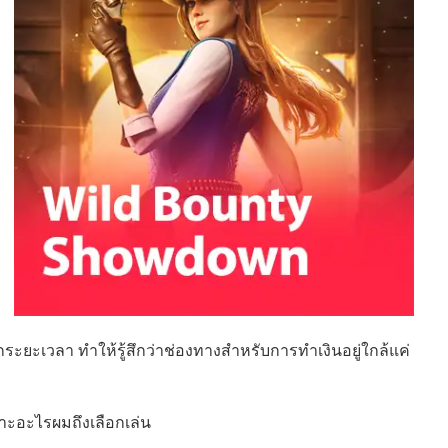
ุกระยะเวลา ทำให้รู้สึกว่าช่องทางสำหรับการทำเงินอยู่ใกล้แค่
ราะอะไรผมถึงเลือกเล่น