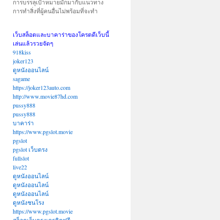
การบรรลุเป้าหมายมักมากับแนวทาง
การทำสิ่งที่ผู้คนอื่นไม่พร้อมที่จะทำ
เว็บสล็อตและบาคาร่าของโครตดีเว็บนี้
เล่นแล้วรวยจัดๆ
918kiss
joker123
ดูหนังออนไลน์
sagame
https://joker123auto.com
http://www.movie87hd.com
pussy888
pussy888
บาคาร่า
https://www.pgslot.movie
pgslot
pgslot เว็บตรง
fullslot
live22
ดูหนังออนไลน์
ดูหนังออนไลน์
ดูหนังออนไลน์
ดูหนังชนโรง
https://www.pgslot.movie