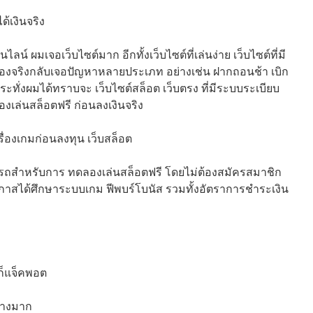
ด้เงินจริง
ลน์ ผมเจอเว็บไซต์มาก อีกทั้งเว็บไซต์ที่เล่นง่าย เว็บไซต์ที่มี
องจริงกลับเจอปัญหาหลายประเภท อย่างเช่น ฝากถอนช้า เบิก
ะทั่งผมได้ทราบจะ เว็บไซต์สล็อต เว็บตรง ที่มีระบบระเบียบ
ล่นสล็อตฟรี ก่อนลงเงินจริง
รื่องเกมก่อนลงทุน เว็บสล็อต
ารถสำหรับการ ทดลองเล่นสล็อตฟรี โดยไม่ต้องสมัครสมาชิก
โอกาสได้ศึกษาระบบเกม ฟีพบร์โบนัส รวมทั้งอัตราการชำระเงิน
ก็แจ็คพอต
ย่างมาก