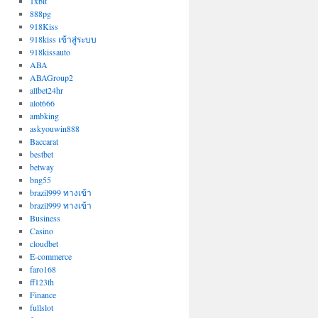
1xbit
888pg
918Kiss
918kiss เข้าสู่ระบบ
918kissauto
ABA
ABAGroup2
allbet24hr
alot666
ambking
askyouwin888
Baccarat
bestbet
betway
bng55
brazil999 ทางเข้า
brazil999 ทางเข้า
Business
Casino
cloudbet
E-commerce
faro168
ff123th
Finance
fullslot