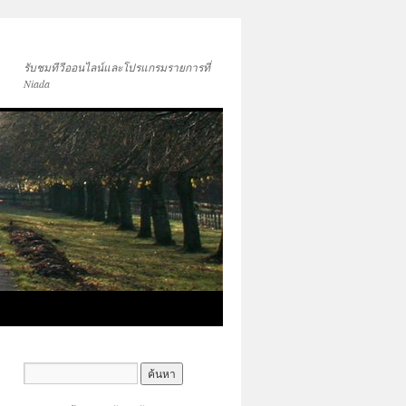
รับชมทีวีออนไลน์และโปรแกรมรายการที่
Niada