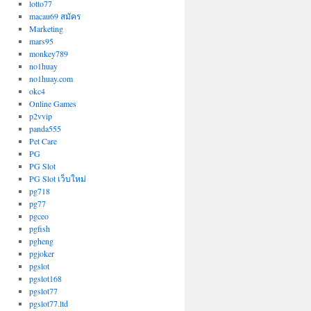
lotto77
macau69 สมัคร
Marketing
mars95
monkey789
no1huay
no1huay.com
okc4
Online Games
p2vvip
panda555
Pet Care
PG
PG Slot
PG Slot เว็บใหม่
pg718
pg77
pgceo
pgfish
pgheng
pgjoker
pgslot
pgslot168
pgslot77
pgslot77.ltd