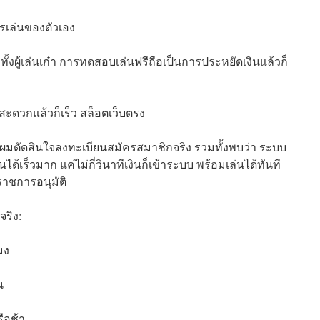
รเล่นของตัวเอง
ะทั้งผู้เล่นเก๋า การทดสอบเล่นฟรีถือเป็นการประหยัดเงินแล้วก็
ะดวกแล้วก็เร็ว สล็อตเว็บตรง
 ผมตัดสินใจลงทะเบียนสมัครสมาชิกจริง รวมทั้งพบว่า ระบบ
ได้เร็วมาก แค่ไม่กี่วินาทีเงินก็เข้าระบบ พร้อมเล่นได้ทันที
ราชการอนุมัติ
จริง:
มง
น
ือช้า