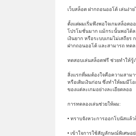
เว็บสล็อต ฝากถอนออโต้ เล่นง่ายไ
ตั้งแต่ผมเริ่มพึงพอใจเกมสล็อตออนไ
โปรโมชั่นมาก แม้กระนั้นพอได้ล
เงินยาก หรือระบบเกมไม่เสถียร กร
ฝากถอนออโต้ และสามารถ ทดลองเ
ทดสอบเล่นสล็อตฟรี ช่วยทำให้รู้เ
สิ่งแรกที่ผมต้องใจคือความสาม
หรือเติมเงินก่อน ซึ่งทำให้ผมมี
ของแต่ละเกมอย่างละเอียดลออ
การทดลองเล่นช่วยให้ผม:
• ทราบจังหวะการออกโบนัสแล้ว
• เข้าใจการใช้สัญลักษณ์พิเศษอ