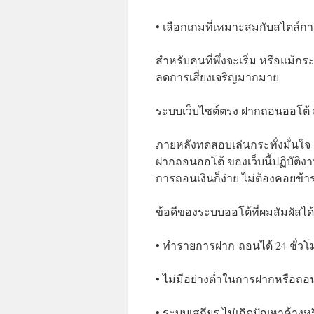
• เลือกเกมที่เหมาะสมกับสไตล์กา
สำหรับคนที่พึ่งจะเริ่ม หรือแม้กร
ลดการเสี่ยงเจริญมากมาย
ระบบเว็บไซต์ตรง ฝากถอนออโต้ ส
ภายหลังทดสอบเล่นกระทั่งมั่นใจ
ฝากถอนออโต้ ของเว็บนี้ปฏิบัติงาน
การถอนเงินก็ง่าย ไม่ต้องคอยข้า
ข้อดีของระบบออโต้ที่ผมสัมผัสได้
• ทำรายการฝาก-ถอนได้ 24 ชั่วโ
• ไม่มีอย่างต่ำในการฝากหรือถอ
• ระบบเสถียร ไม่เกิดปัญหาค้างหร