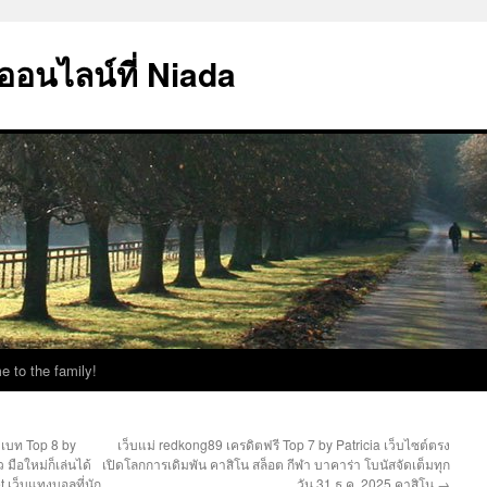
ีออนไลน์ที่ Niada
 to the family!
าเบท Top 8 by
เว็บแม่ redkong89 เครดิตฟรี Top 7 by Patricia เว็บไซต์ตรง
มือใหม่ก็เล่นได้
เปิดโลกการเดิมพัน คาสิโน สล็อต กีฬา บาคาร่า โบนัสจัดเต็มทุก
เว็บแทงบอลที่นัก
วัน 31 ธ.ค. 2025 คาสิโน
→